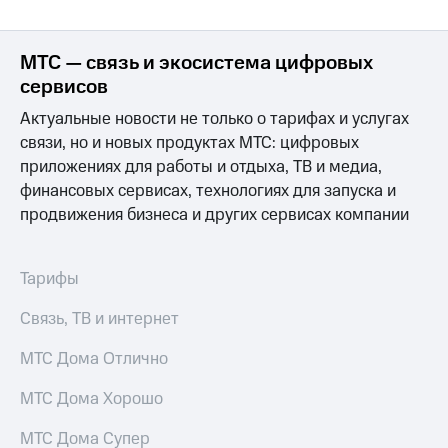
Раскрытие
информации
Информация
МТС — связь и экосистема цифровых
акционерам
Документы
сервисов
ПАО
"МТС"
Актуальные новости не только о тарифах и услугах
Собрания
связи, но и новых продуктах МТС: цифровых
акционеров
приложениях для работы и отдыха, ТВ и медиа,
Личный
финансовых сервисах, технологиях для запуска и
кабинет
акционера
продвижения бизнеса и других сервисах компании
Акционерный
капитал
Контроль
Тарифы
и
аудит
Связь, ТВ и интернет
Рынок
акций
МТС Дома Отлично
Описание
МТС Дома Хорошо
Программа
приобретения
МТС Дома Супер
Порядок