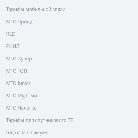
выкупа
Тарифы мобильной связи
акций
Дивиденды
Рынок
МТС Проще
облигаций
RED
Описание
Еврооблигации-2023
РИИЛ
Уведомление
о
МТС Супер
погашении
именных
МТС ТОП
облигаций
Другое
МТС Junior
Регистратор
МТС Мудрый
Реквизиты
Контакты
МТС Налегке
йчивое развитие
и деловая этика
Тарифы для спутникового ТВ
На главную
Год на максимуме