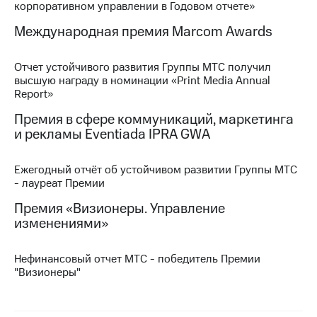
корпоративном управлении в Годовом отчете»
МТС
Международная премия Marcom Awards
о технологиях
Достижения
Отчет устойчивого развития Группы МТС получил
высшую награду в номинации «Print Media Annual
Интервью
Report»
Премия в сфере коммуникаций, маркетинга
Финансовая
отчетность
и рекламы Eventiada IPRA GWA
Контакты
Ежегодный отчёт об устойчивом развитии Группы МТС
- лауреат Премии
Новости
в
Премия «Визионеры. Управление
регионе
изменениями»
м и акционерам
Корпоративное
Нефинансовый отчет МТС - победитель Премии
управление
"Визионеры"
Корпоративный
секретарь