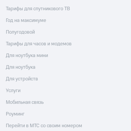
Услуги
149 ₽/
Тарифы для спутникового ТВ
мес
Акции
Год на максимуме
МТС
Домашний
Premium
интернет
Полугодовой
Подписка
Домашнее
Тарифы для часов и модемов
на гигабайты
ТВ
интернета,
Для ноутбука мини
фильмы,
Спутниковое
музыка
ТВ
и многое
Для ноутбука
другое
Перейти
Семейная
Для устройств
в МТС
группа
со своим
Услуги
номером
Скидка
на тарифы,
Мобильная связь
Поддержка
общие
подписки
Роуминг
висы и подписки
и услуги,
МТС
доступ
Перейти в МТС со своим номером
Premium
к геолокации