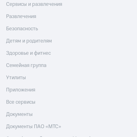
Live
Безопасность
Сервисы и развлечения
Гудок
Финансы
Развлечения
Мой
Детям
Безопасность
МТС
и родителям
Детям и родителям
Все
Здоровье
приложения
и фитнес
Здоровье и фитнес
Инвестиции
Приложения
Семейная группа
от МТС
Получайте
доход
Утилиты
Акции
онлайн
Страхование
Приложения
Приложения
КИОН
Покупка
Все сервисы
полисов
КИОН
онлайн
Музыка
Документы
Скидка 30%
на связь
КИОН
Документы ПАО «МТС»
Строки
С картой