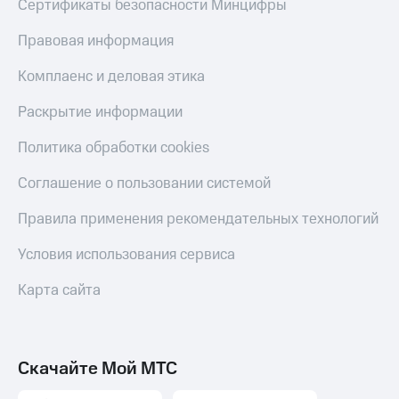
Сертификаты безопасности Минцифры
МТС
Live
Деньги
Правовая информация
МТС
Гудок
Накопления
Комплаенс и деловая этика
Мой
Откладывайте
МТС
Раскрытие информации
деньги
и получайте
Все
Политика обработки cookies
доход 15%
приложения
Акции
Финансы
Условия
Соглашение о пользовании системой
Инвестиции
пополнения
Правила применения рекомендательных технологий
Получайте
Скидка
доход
30%
Условия использования сервиса
онлайн
на связь
Страхование
Карта сайта
Покупка
Тарифы
полисов
RED,
онлайн
РИИЛ
Скидка 30%
и МТС Супер
Скачайте Мой МТС
на связь
дешевле
при оплате