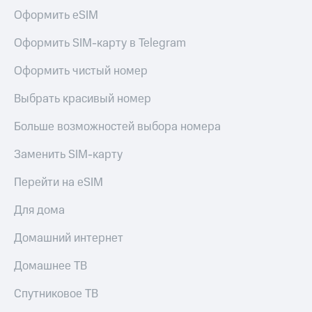
Сертификаты
Оформить eSIM
Подписка
безопасности
на гигабайты
интернета,
Оформить SIM-карту в Telegram
Всё
фильмы,
под
музыка
Оформить чистый номер
рукой
и многое
в Мой МТС
другое
Выбрать красивый номер
Семейная
Посмотрите,
группа
Больше возможностей выбора номера
что
полезного
Скидка
Заменить SIM-карту
есть
на тарифы,
в нашем
общие
Перейти на eSIM
приложении
подписки
и услуги,
Для дома
КИОН
доступ
к геолокации
КИОН
Домашний интернет
Кино,
Музыка
музыка,
Домашнее ТВ
книги
КИОН
и не
Строки
только
Спутниковое ТВ