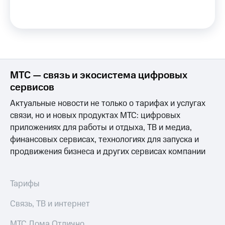
на связь
Роуминг
Тарифы
RED,
Семейная
РИИЛ
группа
и МТС
Супер
МТС — связь и экосистема цифровых
Заказать
дешевле
SIM-
при
сервисов
карту
оплате
Актуальные новости не только о тарифах и услугах
с карты
Оформить
МТС
связи, но и новых продуктах МТС: цифровых
eSIM
Деньги
приложениях для работы и отдыха, ТВ и медиа,
финансовых сервисах, технологиях для запуска и
SIM-
Выберите
карта
продвижения бизнеса и других сервисах компании
и подключите
для
ТВ
иностранцев
с выгодным
тарифом
Тарифы
Оформить
чистый
Тарифы
Связь, ТВ и интернет
номер
Интернет,
МТС Дома Отлично