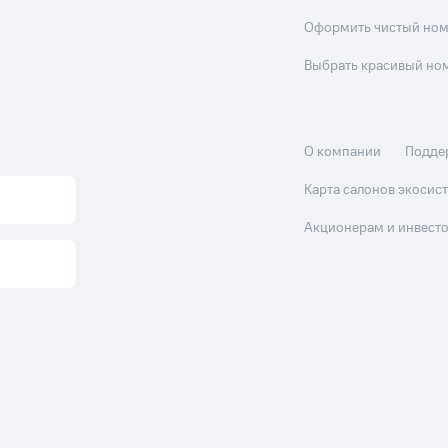
Оформить чистый но
Выбрать красивый но
О компании
Подде
Карта салонов экоси
Акционерам и инвест