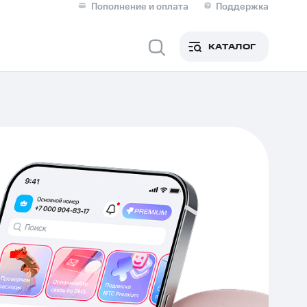
Пополнение и оплата
Поддержка
Скидка 30% на связь
Личные кабинеты
КАТАЛОГ
Мобильная связь
IM-карта для иностранцев
M
Для дома
оим номером
Поддержка
Сервисы и подписки
ой МТС
фитнес
Приложения от МТС