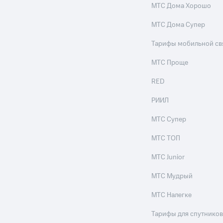
МТС Дома Хорошо
ле при оплате с карты МТС Деньги
МТС Дома Супер
Тарифы мобильной св
МТС Проще
RED
РИИЛ
МТС Супер
МТС ТОП
МТС Junior
МТС Мудрый
МТС Налегке
Тарифы для спутников