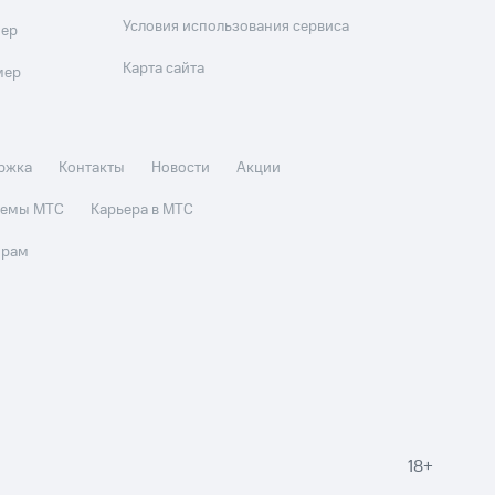
Условия использования сервиса
мер
Карта сайта
мер
ржка
Контакты
Новости
Акции
стемы МТС
Карьера в МТС
орам
18+