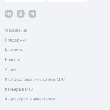
Настройки
автоплатежа
Пополнить
номер
О компании
другого
оператора
Поддержка
Оплата
интернета
Контакты
и
ТВ
Новости
Переводы
Акции
с
телефона
Карта салонов экосистемы МТС
на карту
Карьера в МТС
МТС Pay
Акционерам и инвесторам
Оплата
по QR-