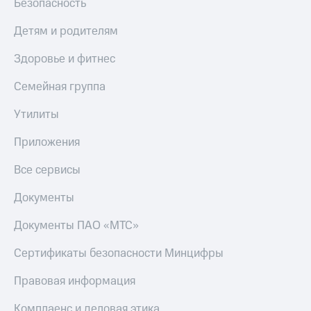
Безопасность
КИОН
Скидка 30%
Детям и родителям
Строки
на связь
Live
Здоровье и фитнес
С картой
МТС
Гудок
Семейная группа
Деньги
Мой
МТС
Утилиты
МТС
Накопления
Приложения
Все
Откладывайте
приложения
деньги
Все сервисы
Финансы
и получайте
Инвестиции
доход 15%
Документы
Получайте
Акции
Документы ПАО «МТС»
доход
Условия
онлайн
пополнения
Сертификаты безопасности Минцифры
Страхование
Скидка
Правовая информация
30%
Покупка
на связь
полисов
Комплаенс и деловая этика