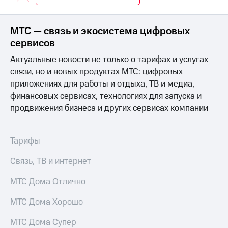
Интернет,
Выбрать
ТВ и телефон
красивый
для дома
номер
МТС — связь и экосистема цифровых
Заменить
сервисов
Услуги
SIM-
Актуальные новости не только о тарифах и услугах
карту
Личный
связи, но и новых продуктах МТС: цифровых
кабинет
Перейти
приложениях для работы и отдыха, ТВ и медиа,
интернета
на
финансовых сервисах, технологиях для запуска и
и
eSIM
ТВ
продвижения бизнеса и других сервисах компании
Личный
Для дома
кабинет
Выберите
спутникового
и подключите
Тарифы
ТВ
ТВ
Скачать
с выгодным
Связь, ТВ и интернет
приложение
тарифом
Мой
МТС Дома Отлично
МТС
Акции
Тарифы
МТС Дома Хорошо
Интернет,
ТВ и телефон
МТС Дома Супер
Видеонаблюдение
для дома