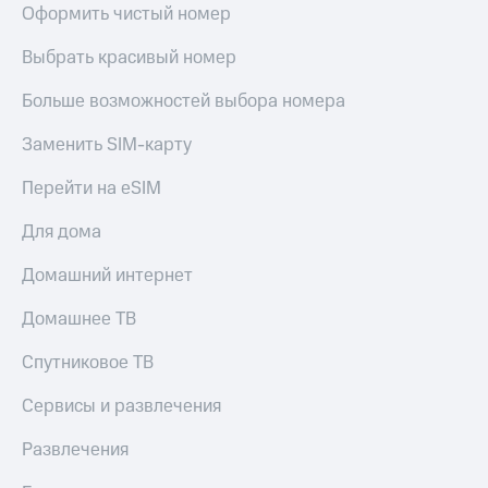
Оформить чистый номер
КИОН
и не
Строки
только
Выбрать красивый номер
Live
Безопасность
Больше возможностей выбора номера
Гудок
Финансы
Заменить SIM-карту
Мой
Детям
МТС
и родителям
Перейти на eSIM
Все
Здоровье
Для дома
приложения
и фитнес
Домашний интернет
Инвестиции
Приложения
от МТС
Домашнее ТВ
Получайте
доход
Акции
Спутниковое ТВ
онлайн
Приложения
Страхование
Сервисы и развлечения
КИОН
Покупка
Развлечения
КИОН
полисов
Музыка
онлайн