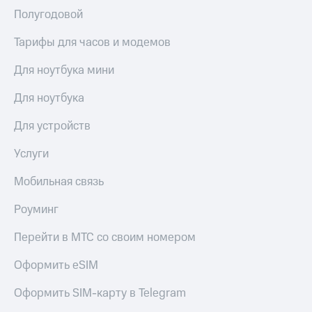
Premium
доступ
Полугодовой
к геолокации
Подписка
Тарифы для часов и модемов
Сертификаты
на гигабайты
безопасности
интернета,
Для ноутбука мини
фильмы,
Всё
музыка
Для ноутбука
и многое
под
другое
рукой
Для устройств
в Мой МТС
Семейная
Услуги
группа
Посмотрите,
что
Скидка
Мобильная связь
полезного
на тарифы,
есть
общие
Роуминг
в нашем
подписки
приложении
и услуги,
Перейти в МТС со своим номером
доступ
КИОН
к геолокации
Оформить eSIM
КИОН
Кино,
Оформить SIM-карту в Telegram
Музыка
музыка,
книги