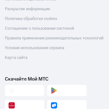
онлайн
Тарифы
Раскрытие информации
RED,
Скидка 30%
РИИЛ
на связь
Политика обработки cookies
и МТС Супер
дешевле
С картой
Соглашение о пользовании системой
при оплате
МТС
с карты
Деньги
Правила применения рекомендательных технологий
МТС Деньги
МТС
Обзоры
Условия использования сервиса
Накопления
товаров
Откладывайте
Карта сайта
Скидки
деньги
до 40%
и получайте
доход 15%
на смартфоны
Скачайте Мой МТС
Платежи
при
и
покупке
переводы
со связью
МТС
Пополнить
номер
МТС