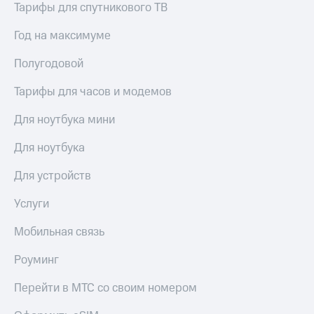
Тарифы для спутникового ТВ
для дома
Услуги
Год на максимуме
149 ₽/
мес
Акции
Полугодовой
МТС
Домашний
Premium
Тарифы для часов и модемов
интернет
Подписка
Для ноутбука мини
Домашнее
на гигабайты
ТВ
интернета,
Для ноутбука
фильмы,
Спутниковое
музыка
Для устройств
ТВ
и многое
другое
Услуги
Перейти
в МТС
Семейная
Мобильная связь
со своим
группа
номером
Роуминг
Скидка
Поддержка
на тарифы,
общие
Перейти в МТС со своим номером
висы и подписки
подписки
МТС
и услуги,