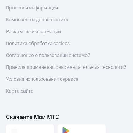
Правовая информация
КИОН
Скидка 30%
Строки
на связь
Комплаенс и деловая этика
Live
С картой
Раскрытие информации
МТС
Гудок
Деньги
Политика обработки cookies
Мой
МТС
МТС
Накопления
Соглашение о пользовании системой
Все
Откладывайте
Правила применения рекомендательных технологий
приложения
деньги
Финансы
и получайте
Условия использования сервиса
Инвестиции
доход 15%
Карта сайта
Получайте
Акции
доход
Условия
онлайн
пополнения
Страхование
Скидка
Скачайте Мой МТС
30%
Покупка
на связь
полисов