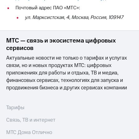
на связь
Почтовый адрес ПАО «МТС»:
Роуминг
Тарифы
ул. Марксистская, 4, Москва, Россия, 109147
RED,
Семейная
РИИЛ
группа
и МТС
МТС — связь и экосистема цифровых
Супер
Заказать
дешевле
сервисов
SIM-
при
Актуальные новости не только о тарифах и услугах
карту
оплате
с карты
связи, но и новых продуктах МТС: цифровых
Оформить
МТС
приложениях для работы и отдыха, ТВ и медиа,
eSIM
Деньги
финансовых сервисах, технологиях для запуска и
SIM-
продвижения бизнеса и других сервисах компании
Выберите
карта
и подключите
для
ТВ
иностранцев
с выгодным
Тарифы
тарифом
Оформить
Связь, ТВ и интернет
чистый
Тарифы
номер
МТС Дома Отлично