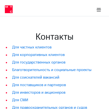
Перенести
ка 30% на связь
обильная связь
Сервисы и подписки
Интернет-магазин
Для дома
Скидка 30% на связь
Личные кабинеты
Финансы
Приложения
номер
ичные кабинеты
в МТС
Мобильная
связь
Тарифы
Интернет
Контакты
и
ТВ
Услуги
Для частных клиентов
Спутниковое
ТВ
Для корпоративных клиентов
Роуминг
МТС
Для государственных органов
Деньги
Благотворительность и социальные проекты
Личный
кабинет
Мобильная связь
Для соискателей вакансий
Скачать
Перенести
приложение
Для поставщиков и партнеров
номер
Мой
в МТС
Для инвесторов и акционеров
МТС
Акции
Тарифы
Для СМИ
Скидка 30%
Для правоохранительных органов и судов
Услуги