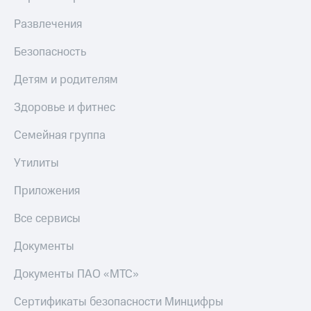
КИОН
и не
Строки
Развлечения
только
Live
Безопасность
Безопасность
Гудок
Финансы
Детям и родителям
Мой
Детям
Здоровье и фитнес
МТС
и родителям
Семейная группа
Все
Здоровье
приложения
и фитнес
Утилиты
Инвестиции
Приложения
Приложения
от МТС
Получайте
Все сервисы
доход
Акции
онлайн
Документы
Приложения
Страхование
КИОН
Документы ПАО «МТС»
Покупка
КИОН
полисов
Сертификаты безопасности Минцифры
Музыка
онлайн