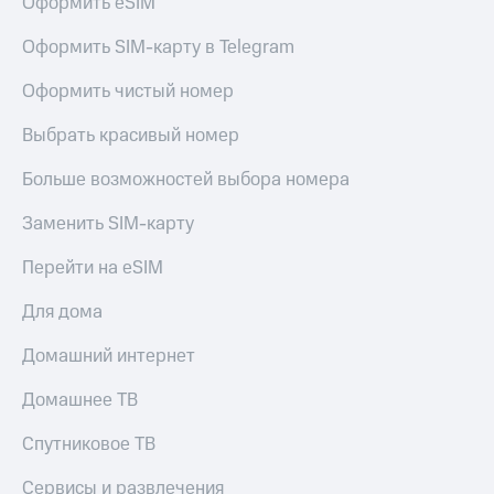
Оформить eSIM
Premium
доступ
к геолокации
Оформить SIM-карту в Telegram
Подписка
Сертификаты
на гигабайты
Оформить чистый номер
безопасности
интернета,
фильмы,
Выбрать красивый номер
Всё
музыка
и многое
под
Больше возможностей выбора номера
другое
рукой
в Мой МТС
Заменить SIM-карту
Семейная
группа
Посмотрите,
Перейти на eSIM
что
Скидка
полезного
на тарифы,
Для дома
есть
общие
в нашем
подписки
Домашний интернет
приложении
и услуги,
доступ
Домашнее ТВ
КИОН
к геолокации
Спутниковое ТВ
КИОН
Кино,
Музыка
музыка,
Сервисы и развлечения
книги