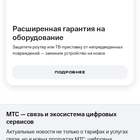
Интернет,
Выбрать
ТВ и телефон
красивый
для дома
номер
Заменить
Расширенная гарантия на
Услуги
SIM-
оборудование
карту
Личный
Защитите роутер или ТВ-приставку от непредвиденных
кабинет
Перейти
интернета
повреждений — заменим устройство на новое
на
и
eSIM
ТВ
Личный
Для дома
ПОДРОБНЕЕ
кабинет
Выберите
спутникового
и подключите
ТВ
ТВ
Скачать
с выгодным
приложение
тарифом
Мой
МТС
МТС — связь и экосистема цифровых
Акции
Тарифы
сервисов
Интернет,
ТВ и телефон
Актуальные новости не только о тарифах и услугах
Видеонаблюдение
для дома
связи, но и новых продуктах МТС: цифровых