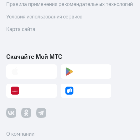
Правила применения рекомендательных технологий
Настройки
автоплатежа
Условия использования сервиса
Пополнить
Карта сайта
номер
другого
оператора
Скачайте Мой МТС
Оплата
интернета
и
ТВ
Переводы
с
телефона
на карту
МТС Pay
Оплата
О компании
по QR-