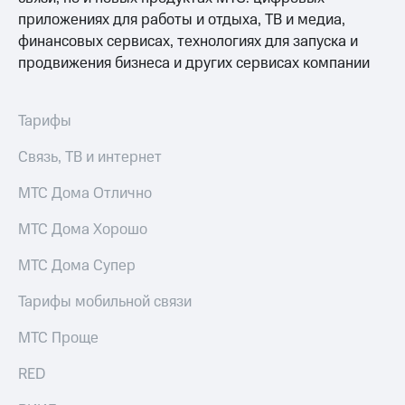
для дома
приложениях для работы и отдыха, ТВ и медиа,
Услуги
финансовых сервисах, технологиях для запуска и
149 ₽/
продвижения бизнеса и других сервисах компании
мес
Акции
МТС
Домашний
Premium
Тарифы
интернет
Подписка
Связь, ТВ и интернет
Домашнее
на гигабайты
ТВ
интернета,
МТС Дома Отлично
фильмы,
Спутниковое
музыка
МТС Дома Хорошо
ТВ
и многое
другое
Перейти
МТС Дома Супер
в МТС
Семейная
со своим
группа
Тарифы мобильной связи
номером
Скидка
МТС Проще
Поддержка
на тарифы,
общие
RED
висы и подписки
подписки
МТС
и услуги,