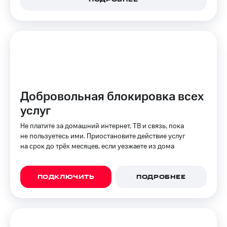
на связь
Роуминг
Тарифы
RED,
Семейная
РИИЛ
группа
и МТС
Супер
Заказать
дешевле
SIM-
при
Добровольная блокировка всех
карту
оплате
с карты
услуг
Оформить
МТС
eSIM
Деньги
Не платите за домашний интернет, ТВ и связь, пока
не пользуетесь ими. Приостановите действие услуг
SIM-
Выберите
на срок до трёх месяцев, если уезжаете из дома
карта
и подключите
для
ТВ
иностранцев
с выгодным
ПОДКЛЮЧИТЬ
ПОДРОБНЕЕ
тарифом
Оформить
чистый
Тарифы
номер