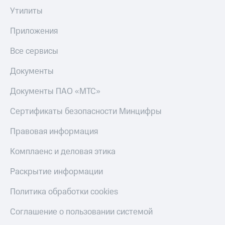
онлайн
Утилиты
Тарифы
RED,
Скидка 30%
Приложения
РИИЛ
на связь
и МТС Супер
дешевле
Все сервисы
С картой
при оплате
МТС
с карты
Документы
Деньги
МТС Деньги
МТС
Документы ПАО «МТС»
Обзоры
Накопления
товаров
Сертификаты безопасности Минцифры
Откладывайте
Скидки
деньги
Правовая информация
до 40%
и получайте
доход 15%
на смартфоны
Комплаенс и деловая этика
Платежи
при
Раскрытие информации
и
покупке
переводы
со связью
Политика обработки cookies
МТС
Пополнить
Соглашение о пользовании системой
номер
МТС