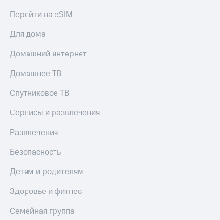
КИОН
Перейти на eSIM
Скидка 30%
Строки
на связь
Для дома
Live
С картой
Домашний интернет
МТС
Гудок
Деньги
Домашнее ТВ
Мой
МТС
МТС
Накопления
Спутниковое ТВ
Все
Откладывайте
Сервисы и развлечения
приложения
деньги
Финансы
и получайте
Развлечения
Инвестиции
доход 15%
Безопасность
Получайте
Акции
доход
Условия
Детям и родителям
онлайн
пополнения
Страхование
Скидка
Здоровье и фитнес
30%
Покупка
Семейная группа
на связь
полисов