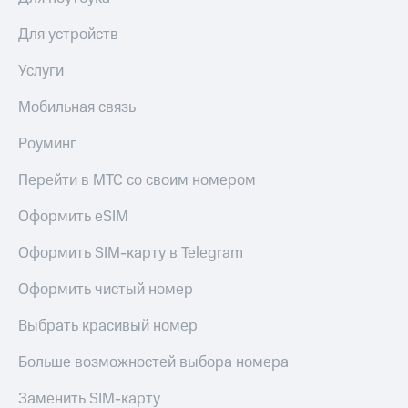
КИОН
и не
Строки
только
Для устройств
Live
Безопасность
Услуги
Гудок
Финансы
Мобильная связь
Мой
Детям
Роуминг
МТС
и родителям
Перейти в МТС со своим номером
Все
Здоровье
приложения
и фитнес
Оформить eSIM
Инвестиции
Приложения
Оформить SIM-карту в Telegram
от МТС
Получайте
доход
Оформить чистый номер
Акции
онлайн
Выбрать красивый номер
Приложения
Страхование
КИОН
Больше возможностей выбора номера
Покупка
КИОН
полисов
Музыка
Заменить SIM-карту
онлайн