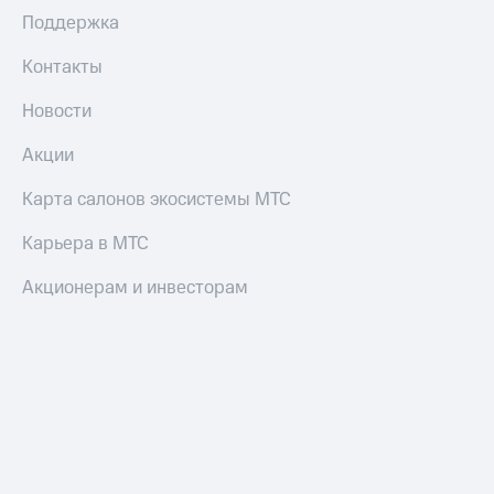
коду
Поддержка
за границей
Контакты
тернет-магазин
Смартфоны
Новости
Наушники
и
Акции
колонки
Карта салонов экосистемы МТС
Умные
часы
Карьера в МТС
и
трекеры
Акционерам и инвесторам
Умный
дом
Планшеты
Акции
и
скидки