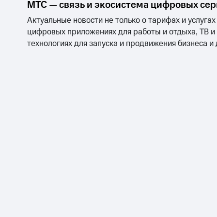
МТС — связь и экосистема цифровых се
Тарифы RED, РИИЛ и МТС Супер дешев
Актуальные новости не только о тарифах и услугах
цифровых приложениях для работы и отдыха, ТВ и
Обзоры товаров
технологиях для запуска и продвижения бизнеса и
Скидки до 40%
на смартфоны
при покупке со связью МТС