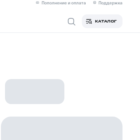
Пополнение и оплата
Поддержка
Скидка 30% на связь
Личные кабинеты
КАТАЛОГ
Мобильная связь
IM-карта для иностранцев
M
Для дома
оим номером
Поддержка
Сервисы и подписки
ой МТС
фитнес
Приложения от МТС