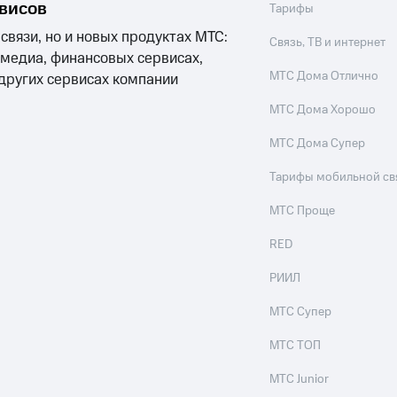
рвисов
Тарифы
ле при оплате с карты МТС Деньги
 связи, но и новых продуктах МТС:
Связь, ТВ и интернет
 медиа, финансовых сервисах,
МТС Дома Отлично
 других сервисах компании
МТС Дома Хорошо
МТС Дома Супер
Тарифы мобильной св
МТС Проще
RED
РИИЛ
МТС Супер
МТС ТОП
МТС Junior