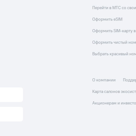
Перейти в МТС со св
Оформить eSIM
Оформить SIM-карту в
Оформить чистый но
Выбрать красивый но
О компании
Подде
Карта салонов экоси
Акционерам и инвест