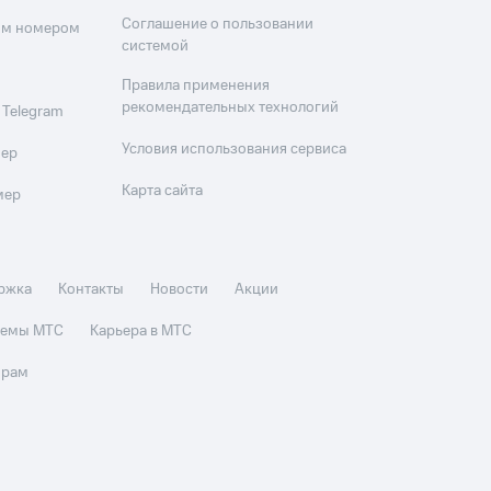
Соглашение о пользовании
оим номером
системой
Правила применения
рекомендательных технологий
 Telegram
Условия использования сервиса
мер
Карта сайта
мер
ржка
Контакты
Новости
Акции
стемы МТС
Карьера в МТС
орам