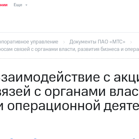
ании
Еще
ТС
Пресс-релизы
МТС о технологиях
ТС
История компании
Руководство региона
Правова
стижения
Интервью
Финансовая отчетность
Конта
рпоративное управление
Документы ПАО «МТС»
тивный секретарь
Раскрытие информации
Информа
осам связей с органами власти, развития бизнеса и опер
ный кабинет акционера
Акционерный капитал
Конт
Порядок выкупа акций
Дивиденды
Рынок облигаци
 погашении именных облигаций
Другое
Регистрато
Взаимодействие с акц
язей с органами влас
и операционной деят