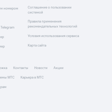
Соглашение о пользовании
оим номером
системой
Правила применения
рекомендательных технологий
 Telegram
Условия использования сервиса
мер
Карта сайта
мер
ржка
Контакты
Новости
Акции
стемы МТС
Карьера в МТС
орам