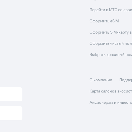
Перейти в МТС со св
Оформить eSIM
Оформить SIM-карту в
Оформить чистый но
Выбрать красивый но
О компании
Подде
Карта салонов экоси
Акционерам и инвест