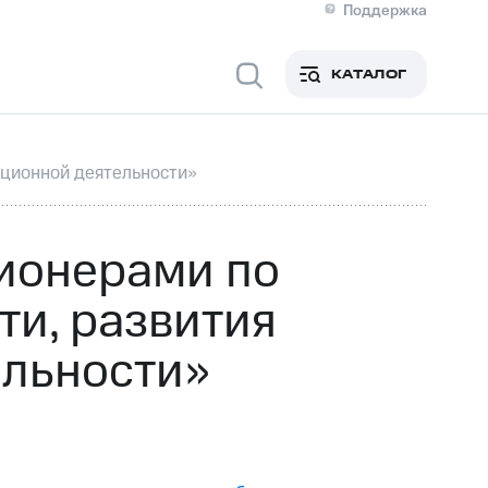
Поддержка
О МТС
я информация
Контакты
КАТАЛОГ
Медиа-центр
кты
Новости в регионе
Инвесторам и акционерам
ция акционерам
Документы
ационной деятельности»
роль и аудит
Рынок акций
й
Описание
р
Реквизиты
Контакты
ионерами по
Устойчивое развитие
Комплаенс и деловая этика
ти, развития
На главную
ельности»