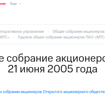
ании
Еще
ТС
Пресс-релизы
МТС о технологиях
ТС
История компании
Руководство региона
Правова
стижения
Интервью
Финансовая отчетность
Конта
рпоративное управление
Общие собрания акционеров
тивный секретарь
Раскрытие информации
Информа
«МТС»
Годовое общее собрание акционеров ПАО «МТС»
ный кабинет акционера
Акционерный капитал
Конт
Порядок выкупа акций
Дивиденды
Рынок облигаци
 погашении именных облигаций
Другое
Регистрато
е собрание акционер
21 июня 2005 года
ем собрании акционеров Открытого акционерного общест