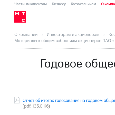
Частным клиентам
Бизнесу
Госзаказчикам
О комп
О компании
Стратегия
Карьера в М
Инвесторам и акционерам
Комплаенс и деловая этика
Устойчивое развитие
Медиа-центр
О МТС
На главную
О компании
Стратегия
Карьера в М
Пресс-релизы
МТС о технологиях
До
О компании
Инвесторам и акционерам
Ко
Корпоративное управление
Корпора
Материалы к общим собраниям акционеров ПАО 
ПАО "МТС"
Собрания акционеров
Лич
Описание
Программа приобретения
Еврооблигации-2023
Уведомление о
Годовое обще
Отчет об итогах голосования на годовом общ
(pdf, 135.0 Кб)