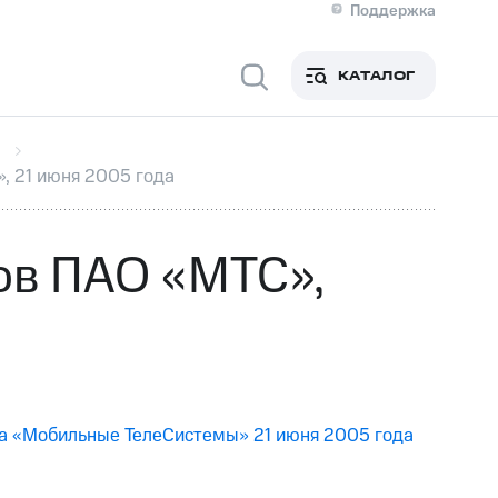
Поддержка
О МТС
я информация
Контакты
КАТАЛОГ
Медиа-центр
кты
Новости в регионе
Инвесторам и акционерам
ция акционерам
Документы
, 21 июня 2005 года
роль и аудит
Рынок акций
й
Описание
р
Реквизиты
Контакты
ов ПАО «МТС»,
Устойчивое развитие
Комплаенс и деловая этика
На главную
ва «Мобильные ТелеСистемы» 21 июня 2005 года