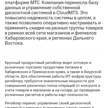
платформе МТС. Компания перенесла базу
данных и управление собственной
МТС
дисконтной системой в CloudMTS. Это
о технологиях
повысило надежность системы в целом, а
Достижения
также позволило оперативно настраивать и
применять скидки на разные группы товаров
Интервью
в рамках всей сети магазинов и филиалов
Хабаровского края, и регионах Дальнего
Финансовая
Востока.
отчетность
Контакты
Крупный продуктовый ритейлер ведет оптовую и
Новости
розничную торговлю продуктами питания в
в
Хабаровском и Приморском краях, а также в Амурской
регионе
области. Для обеспечения работы ИТ-инфраструктуры
ритейлеру требуются значительные мощности для
м и акционерам
совершения различных типов операций от контроля и
Корпоративное
учета товаров в магазинах и на складе, до проведения
управление
розничных расчетов и работы карт лояльности.
Корпоративный
Ритейлер перенес управление своей дисконтной
секретарь
системой и данные о выпущенных картах скидок в