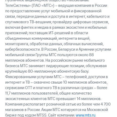
Публичное акционерное общество «Мобильные
ТелеСистемы» (ПАО «МТС») – ведущая компания в России
по предоставлению услуг мобильной и фиксированной
связи, передачи данных и доступа в интернет, кабельного и
спутникового ТВ-вещания; провайдер цифровых сервисов,
включая финтех и медиа в рамках экосистем и мобильных
приложений; поставщик ИТ-решений в области
объединенных коммуникаций, интернета вещей,
мониторинга, обработки данных, облачных вычислений,
кибербезопасности. В России, Беларуси и Армении услугами
мобильной связи Группы МТС пользуются около 88
миллионов абонентов. На российском рынке мобильного
бизнеса МТС занимает лидирующие позиции, обслуживая
крупнейшую 80-миллионную абонентскую базу.
Фиксированными услугами МТС – телефонией, доступом в
интернет и ТВ – охвачено свыше 10 миллионов абонентов,
сервисами OTT и платного ТВ в различных средах – более
11,7 миллионов пользователей, общее количество
экосистемных клиентов МТС превышает 14 миллионов.
Компания располагает розничной сетью из более чем 4 700
магазинов в России. Акции МТС котируются на Московской
бирже под кодом MTSS. Сайт компании:
www.mts.ru
.