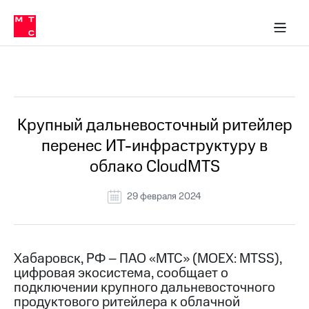
О
сторам и акционерам
Комплаенс и деловая этика
Устойчивое развитие
Медиа-центр
О МТС
О МТС
На главную
компании
О
компании
Стратегия
Стратегия
Все Новости
Карьера
в МТС
Карьера
в МТС
Пресс-
Крупный дальневосточный ритейлер
релизы
История
перенес ИТ-инфраструктуру в
компании
МТС
облако CloudMTS
о технологиях
Руководство
региона
29 февраля 2024
Правовая
информация
Контакты
Хабаровск, РФ – ПАО «МТС» (MOEX: MTSS),
цифровая экосистема, сообщает о
Медиа-центр
подключении крупного дальневосточного
Пресс-
продуктового ритейлера к облачной
релизы