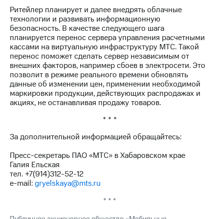
выкупа
Ритейлер планирует и далее внедрять облачные
акций
технологии и развивать информационную
Дивиденды
безопасность. В качестве следующего шага
Рынок
планируется перенос сервера управления расчетными
облигаций
кассами на виртуальную инфраструктуру МТС. Такой
перенос поможет сделать сервер независимым от
Описание
внешних факторов, например сбоев в электросети. Это
Еврооблигации-2023
позволит в режиме реального времени обновлять
Уведомление
данные об изменении цен, применении необходимой
о
маркировки продукции, действующих распродажах и
погашении
акциях, не останавливая продажу товаров.
именных
облигаций
* * *
Другое
За дополнительной информацией обращайтесь:
Регистратор
Реквизиты
Пресс-секретарь ПАО «МТС» в Хабаровском крае
Контакты
Галия Ельская
йчивое развитие
тел. +7(914)312-52-12
e-mail:
gryelskaya@mts.ru
и деловая этика
На главную
* * *