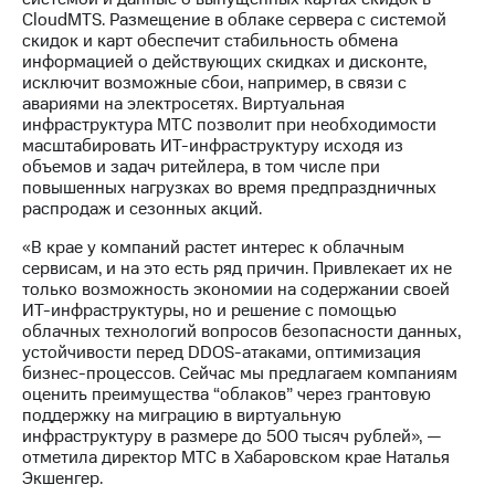
Раскрытие
CloudMTS. Размещение в облаке сервера с системой
информации
скидок и карт обеспечит стабильность обмена
Информация
информацией о действующих скидках и дисконте,
акционерам
исключит возможные сбои, например, в связи с
Документы
авариями на электросетях. Виртуальная
ПАО
инфраструктура МТС позволит при необходимости
"МТС"
масштабировать ИТ-инфраструктуру исходя из
Собрания
объемов и задач ритейлера, в том числе при
акционеров
повышенных нагрузках во время предпраздничных
Личный
распродаж и сезонных акций.
кабинет
акционера
«В крае у компаний растет интерес к облачным
Акционерный
сервисам, и на это есть ряд причин. Привлекает их не
капитал
только возможность экономии на содержании своей
Контроль
ИТ-инфраструктуры, но и решение с помощью
и
облачных технологий вопросов безопасности данных,
аудит
устойчивости перед DDOS-атаками, оптимизация
Рынок
бизнес-процессов. Сейчас мы предлагаем компаниям
акций
оценить преимущества “облаков” через грантовую
поддержку на миграцию в виртуальную
Описание
инфраструктуру в размере до 500 тысяч рублей», —
Программа
отметила директор МТС в Хабаровском крае Наталья
приобретения
Экшенгер.
Порядок