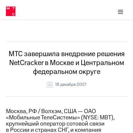
О
сторам и акционерам
Комплаенс и деловая этика
Устойчивое развитие
Медиа-центр
О МТС
О МТС
На главную
компании
О
компании
Стратегия
Стратегия
Все Новости
Карьера
в МТС
Карьера
в МТС
Пресс-
МТС завершила внедрение решения
релизы
История
NetCracker в Москве и Центральном
компании
МТС
федеральном округе
о технологиях
Руководство
региона
18 декабря 2007
Правовая
информация
Контакты
Москва, РФ / Волхэм, США — ОАО
«Мобильные ТелеCистемы» (NYSE: MBT),
Медиа-центр
крупнейший оператор сотовой связи
Пресс-
в России и странах СНГ, и компания
релизы