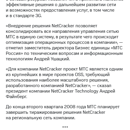
Раскрытие
эффективные решения о дальнейшем развитии сети
информации
и возможностях предоставления услуг, в том числе
Информация
и в стандарте 3G.
акционерам
Документы
«Внедрение решения NetCracker позволяет
ПАО
консолидировать все направления управления сетью
"МТС"
МТС в единую систему, в результате чего происходит
Собрания
оптимизация операционных процессов в компании», —
акционеров
отметил заместитель директора Бизнес единицы «МТС
Личный
Россия» по техническим вопросам и информационным
кабинет
технологиям Андрей Ушацкий.
акционера
Акционерный
«Для компании NetCracker проект МТС является одним
капитал
из крупнейших в мире проектов OSS, требующий
Контроль
использования наиболее масштабного решения,
и
разработанного компанией NetCracker», — сказал
аудит
президент компании NetCracker Technology Андрей
Рынок
Файнберг.
акций
До конца второго квартала 2008 года МТС планирует
Описание
завершить тиражирование решения NetCracker
Программа
на региональную сеть компании.
приобретения
Порядок
***