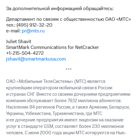
выкупа
За дополнительной информацией обращайтесь:
акций
Дивиденды
Департамент по связям с общественностью ОАО «МТС»
Рынок
тел.: (495) 912-32-20
облигаций
e-mail:
pr@mts.ru
Описание
Juliet Shavit
Еврооблигации-2023
SmartMark Communications for NetCracker
Уведомление
+1-215-504-4272
о
jshavit@smartmarkusa.com
погашении
именных
***
облигаций
Другое
ОАО «Мобильные ТелеСистемы» (МТС) является
крупнейшим оператором мобильной связи в России
Регистратор
и странах СНГ. Вместе со своими дочерними предприятиями
Реквизиты
компания обслуживает более 79,12 миллиона абонентов.
Контакты
Население 84 регионов России, а также Армении, Беларуси,
йчивое развитие
Украины, Узбекистана, Туркменистана, где МТС
и деловая этика
и ее дочерние предприятия имеют лицензии на оказание
На главную
услуг в стандарте GSM, составляет более 230 миллионов
человек. С июня 2000 года акции МТС котируются на Нью-