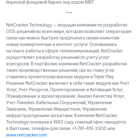
йоркской фондовой бирже под кодом MBT.
***
NetCracker Technology — ведущая компания по разработке
OSS-решений во всем мире, которая позволяет операторам
связи как можно быстрее предложить своим клиентам
новые конвергентные и контент-услуги. Основываясь
на опыте работы в сфере телекоммуникаций, NetCracker
осуществляет разработку решений по учету услуг
и ресурсов. В портфолио компании NetCracker разработка
таких производственных решений, где во главу угла
ставились преинтегрированные модули и Triple Play.
Решение NetCracker включает в себя такие модули как Учет
Услуг, Учет Ресурсов, Проектирование и Активация Услуг,
Планирование и проектирование, Анализ Качества Услуг,
Учет Линейно-Кабельных Сооружений, Управление
Заказами, Управление Имуществом, Управление
инфраструктурными затратами. Компания NetCracker
Technology основана в 1993 году, главный офис находится
в Валтхаме, телефон для связи:
+1-781-419-3300
или
www.netcracker.com
.