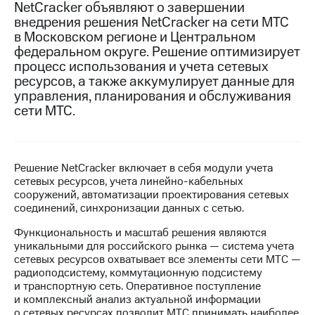
NetCracker объявляют о завершении
внедрения решения NetCracker на сети МТС
МТС
в Московском регионе и Центральном
о технологиях
федеральном округе. Решение оптимизирует
Достижения
процесс использования и учета сетевых
ресурсов, а также аккумулирует данные для
Интервью
управления, планирования и обслуживания
сети МТС.
Финансовая
отчетность
Контакты
Решение NetCracker включает в себя модули учета
сетевых ресурсов, учета линейно-кабельных
Новости
сооружений, автоматизации проектирования сетевых
в
соединений, синхронизации данных с сетью.
регионе
Функциональность и масштаб решения являются
м и акционерам
уникальными для российского рынка — система учета
Корпоративное
сетевых ресурсов охватывает все элементы сети МТС —
управление
радиоподсистему, коммутационную подсистему
и транспортную сеть. Оперативное поступление
Корпоративный
и комплексный анализ актуальной информации
секретарь
о сетевых ресурсах позволит МТС принимать наиболее