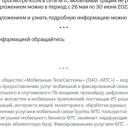
и просмотре KION в сети МТС мобильный трафик не р
дложением можно в период с 26 мая по 30 июня 2022
едложением и узнать подробную информацию можно
* * *
информацией обращайтесь:
* * *
 общество «Мобильные ТелеСистемы» (ПАО «МТС») – вед
о предоставлению услуг мобильной и фиксированной связи
бельного и спутникового ТВ-вещания; провайдер цифровых
ах экосистем и мобильных приложений; поставщик ИТ-реш
аций, интернета вещей, мониторинга, обработки данных,
рмении услугами мобильной связи Группы МТС пользуются
ком рынке мобильного бизнеса МТС занимает лидирующие
ную абонентскую базу. Фиксированными услугами МТС –