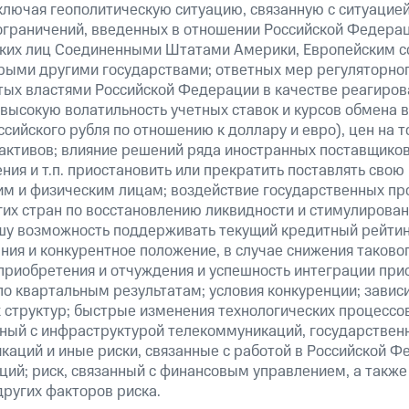
ключая геополитическую ситуацию, связанную с ситуацией
ограничений, введенных в отношении Российской Федерац
ских лиц Соединенными Штатами Америки, Европейским 
рыми другими государствами; ответных мер регуляторног
ятых властями Российской Федерации в качестве реагиров
 высокую волатильность учетных ставок и курсов обмена в
сийского рубля по отношению к доллару и евро), цен на т
ктивов; влияние решений ряда иностранных поставщиков т
ия и т.п. приостановить или прекратить поставлять свою
м и физическим лицам; воздействие государственных пр
их стран по восстановлению ликвидности и стимулирова
шу возможность поддерживать текущий кредитный рейтинг
ия и конкурентное положение, в случае снижения таково
 приобретения и отчуждения и успешность интеграции при
о квартальным результатам; условия конкуренции; зависи
 структур; быстрые изменения технологических процессов
анный с инфраструктурой телекоммуникаций, государстве
аций и иные риски, связанные с работой в Российской Ф
ций; риск, связанный с финансовым управлением, а также
ругих факторов риска.