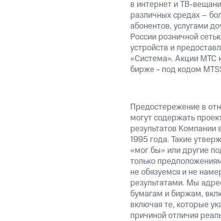
в интернет и ТВ-вещани
различных средах – бо
абонентов, услугами до
России розничной сеть
устройств и предостав
«Система». Акции МТС 
бирже - под кодом MTS
Предостережение в отн
могут содержать проек
результатов Компании 
1995 года. Такие утвер
«мог бы» или другие по
только предположениями
не обязуемся и не наме
результатами. Мы адре
бумагам и биржам, вкл
включая те, которые у
причиной отличия реаль