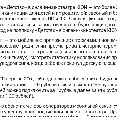
а «Детство» в онлайн-кинотеатре KION — это более 
и анимации для детей и их родителей; удобный и б
ачество изображения HD и 4K. Включая фильмы в под
спокоиться: весь взрослый контент будет защищен 
од на подписку «Детство» в онлайн-кинотеатре KI
и» — это мобильное приложение с тремя миллионами
 позволяет родителям просматривать историю пере
игнал на телефон ребенка (если он потерял телефон
лючить звук), смотреть статистику использования п
 уведомления, когда ребенок покинул детскую площа
TI первые 30 дней подписки на оба сервиса будут 
тский тариф — 49 рублей в месяц вместо 199 рублей
ей можно подключить за 1 рубль, а далее за 149 руб
и (169 рублей).
о абонентам любых операторов мобильной связи. У
 и существующие подписчики онлайн-кинотеатра. При