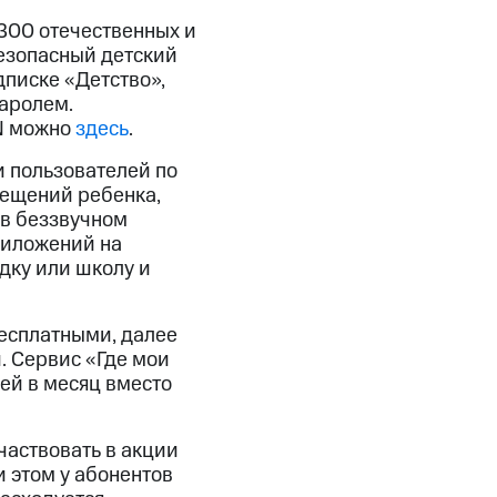
300 отечественных и
езопасный детский
писке «Детство»,
паролем.
ON можно
здесь
.
 пользователей по
мещений ребенка,
 в беззвучном
риложений на
дку или школу и
бесплатными, далее
. Сервис «Где мои
лей в месяц вместо
частвовать в акции
 этом у абонентов