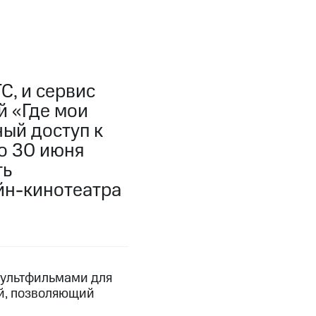
С, и сервис
й «Где мои
ый доступ к
о 30 июня
ть
йн-кинотеатра
мультфильмами для
ей, позволяющий