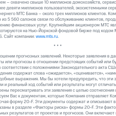
ем – охвачено свыше 10 миллионов домохозяйств, сервис
лее девяти миллионов пользователей, экосистемными сер
чернего МТС Банка – около трех миллионов клиентов. Ком
ю из 5 560 салонов связи по обслуживанию клиентов, про
лению финансовых услуг. Крупнейшим акционером МТС я
котируются на Нью-Йоркской фондовой бирже под кодом 
S. Сайт компании:
www.mts.ru
.
* * *
ошении прогнозных заявлений. Некоторые заявления в д
ты или прогнозы в отношении предстоящих событий или 
в соответствии с положениями Законодательного акта США
ждения содержат слова «ожидается», «оценивается», «нам
добные выражения. Мы бы хотели предупредить, что эти 
 и реальный ход событий или результаты могут отличать
рены пересматривать эти заявления с целью соотнесения 
суем Вас к документам, которые Компания отправляет К
ючая форму 20-F. Эти документы содержат и описывают 
казаны в разделе «Факторы риска» формы 20-F. Эти факто
ных результатов от проектов и прогнозов. Они включают 