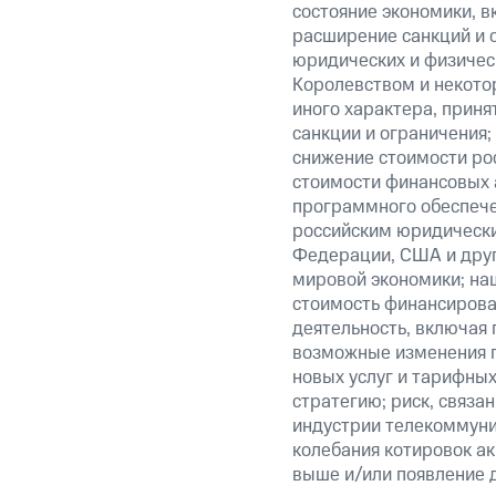
состояние экономики, в
расширение санкций и 
юридических и физиче
Королевством и некото
иного характера, прин
санкции и ограничения;
снижение стоимости рос
стоимости финансовых а
программного обеспечен
российским юридически
Федерации, США и друг
мировой экономики; на
стоимость финансирован
деятельность, включая
возможные изменения п
новых услуг и тарифных
стратегию; риск, связ
индустрии телекоммуник
колебания котировок ак
выше и/или появление д