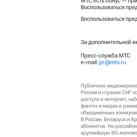
МТС есть бонус — пр
Воспользоваться пре
Воспользоваться пр
За дополнительной 
Пресс-служба МТС
e-mail:
pr@mts.ru
Публичное акционерное
России и странах СНГ п
доступа в интернет, ка
финтех и медиа в рамк
объединенных коммуник
В России, Беларуси и А
абонентов. На российс
крупнейшую 80-миллион