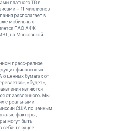
ами платного ТВ в
висами – 11 миллионов
пания располагает в
даже мобильных
вляется ПАО АФК
MBT, на Московской
анном пресс-релизе
будущих финансовых
 о ценных бумагах от
еревается», «будет»,
заявления являются
ся от заявленного. Мы
их с реальными
омиссии США по ценным
важные факторы,
ры могут быть
в себя: текущее