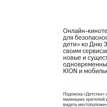
Онлайн-киноте
для безопаснос
дети» ко Дню 
своим сервисам
новые и сущес
одновременный
KION и мобиль
Подписка «Детство» 
маленьких зрителей 
видеть местоположен