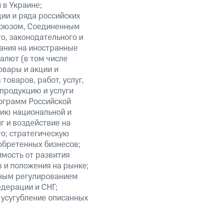
 в Украине;
ии и ряда российских
союзом, Соединенным
о, законодательного и
ания на иностранные
алют (в том числе
овары и акции и
оваров, работ, услуг,
 продукцию и услуги
ограмм Российской
нию национальной и
 и воздействие на
го; стратегическую
обретенных бизнесов;
мость от развития
 и положения на рынке;
нным регулированием
едерации и СНГ;
 усугубление описанных