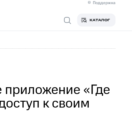
Поддержка
О МТС
я информация
Контакты
КАТАЛОГ
Медиа-центр
кты
Новости в регионе
Инвесторам и акционерам
ция акционерам
Документы
роль и аудит
Рынок акций
й
Описание
р
Реквизиты
Контакты
Устойчивое развитие
Комплаенс и деловая этика
На главную
е приложение «Где
доступ к своим