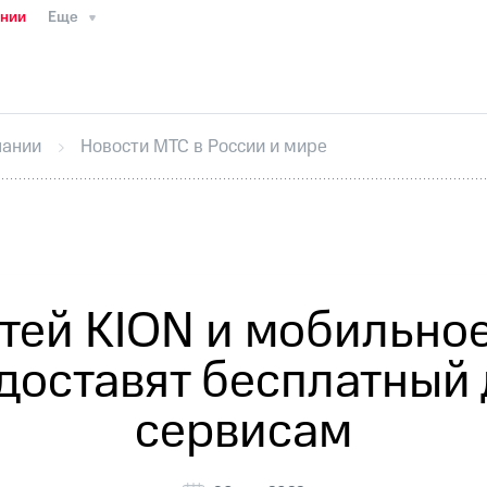
ании
Еще
ТС
Пресс-релизы
МТС о технологиях
ТС
История компании
Руководство региона
Правова
стижения
Интервью
Финансовая отчетность
Конта
пании
Новости МТС в России и мире
тивный секретарь
Раскрытие информации
Информа
ный кабинет акционера
Акционерный капитал
Конт
Порядок выкупа акций
Дивиденды
Рынок облигаци
 погашении именных облигаций
Другое
Регистрато
тей KION и мобильно
доставят бесплатный 
сервисам