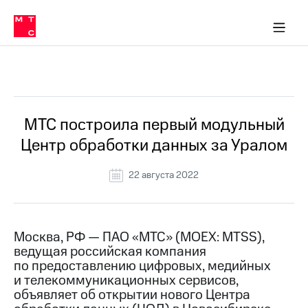
О
сторам и акционерам
Комплаенс и деловая этика
Устойчивое развитие
Медиа-центр
О МТС
О МТС
На главную
компании
О
компании
Стратегия
Стратегия
Все Новости
Карьера
в МТС
Карьера
в МТС
Пресс-
МТС построила первый модульный
релизы
История
Центр обработки данных за Уралом
компании
МТС
о технологиях
Руководство
22 августа 2022
региона
Правовая
информация
Москва, РФ — П
АО «МТС»
(MOEX: MTSS),
ведущая российская компания
Контакты
по предоставлению цифровых, медийных
и телекоммуникационных сервисов,
Медиа-центр
Пресс-
объявляет об открытии нового Центра
релизы