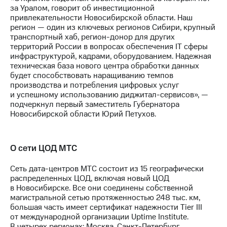
выкупа
за Уралом, говорит об инвестиционной
акций
привлекательности Новосибирской области. Наш
Дивиденды
регион — один из ключевых регионов Сибири, крупный
Рынок
транспортный хаб,
регион-донор
для других
облигаций
территорий России в вопросах обеспечения IT сферы
инфраструктурой, кадрами, оборудованием. Надежная
Описание
техническая база нового центра обработки данных
Еврооблигации-2023
будет способствовать наращиванию темпов
Уведомление
производства и потребления цифровых услуг
о
и успешному использованию
диджитал-сервисов
», —
погашении
подчеркнул первый заместитель Губернатора
именных
Новосибирской области Юрий Петухов.
облигаций
Другое
О сети ЦОД МТС
Регистратор
Реквизиты
Сеть
дата-центров
МТС состоит из 15 географически
Контакты
распределенных ЦОД, включая новый ЦОД
йчивое развитие
в Новосибирске. Все они соединены собственной
и деловая этика
магистральной сетью протяженностью 248 тыс. км,
На главную
большая часть имеет сертификат надежности Tier III
от международной организации Uptime Institute.
В четырех регионах: Москва,
Санкт-Петербург
,