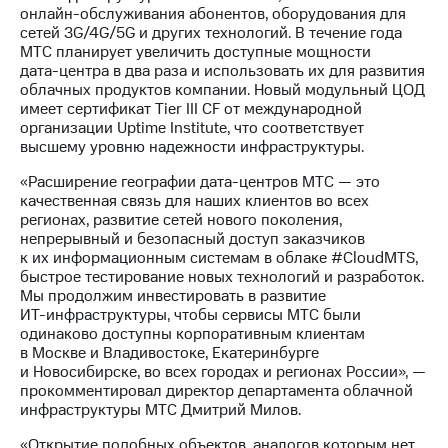
Раскрытие
онлайн-обслуживания
абонентов, оборудования для
информации
сетей 3G/4G/5G и других технологий. В течение года
Информация
МТС планирует увеличить доступные мощности
акционерам
дата-центра
в два раза и использовать их для развития
Документы
облачных продуктов компании. Новый модульный ЦОД
ПАО
имеет сертификат Tier III CF от международной
"МТС"
организации Uptime Institute, что соответствует
Собрания
высшему уровню надежности инфраструктуры.
акционеров
Личный
«Расширение географии
дата-центров
МТС — это
кабинет
качественная связь для наших клиентов во всех
акционера
регионах, развитие сетей нового поколения,
Акционерный
непрерывный и безопасный доступ заказчиков
капитал
к их информационным системам в облаке #CloudMTS,
Контроль
быстрое тестирование новых технологий и разработок.
и
Мы продолжим инвестировать в развитие
аудит
ИТ-инфраструктуры
, чтобы сервисы МТС были
Рынок
одинаково доступны корпоративным клиентам
акций
в Москве и Владивостоке, Екатеринбурге
и Новосибирске, во всех городах и регионах России», —
Описание
прокомментировал директор департамента облачной
Программа
инфраструктуры МТС Дмитрий Милов.
приобретения
Порядок
«Открытие подобных объектов, аналогов которым нет