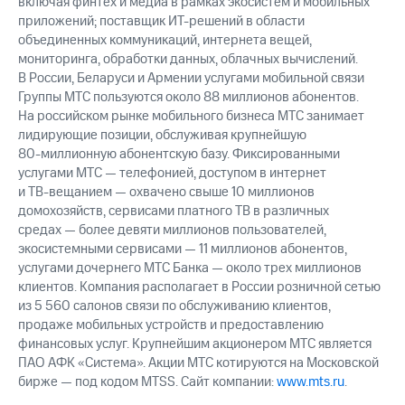
включая финтех и медиа в рамках экосистем и мобильных
приложений; поставщик
ИТ-решений
в области
объединенных коммуникаций, интернета вещей,
мониторинга, обработки данных, облачных вычислений.
В России, Беларуси и Армении услугами мобильной связи
Группы МТС пользуются около 88 миллионов абонентов.
На российском рынке мобильного бизнеса МТС занимает
лидирующие позиции, обслуживая крупнейшую
80-миллионную
абонентскую базу. Фиксированными
услугами МТС — телефонией, доступом в интернет
и
ТВ-вещанием
— охвачено свыше 10 миллионов
домохозяйств, сервисами платного ТВ в различных
средах — более девяти миллионов пользователей,
экосистемными сервисами — 11 миллионов абонентов,
услугами дочернего МТС Банка — около трех миллионов
клиентов. Компания располагает в России розничной сетью
из 5 560 салонов связи по обслуживанию клиентов,
продаже мобильных устройств и предоставлению
финансовых услуг. Крупнейшим акционером МТС является
ПАО АФК «Система». Акции МТС котируются на Московской
бирже — под кодом MTSS. Сайт компании:
www.mts.ru
.