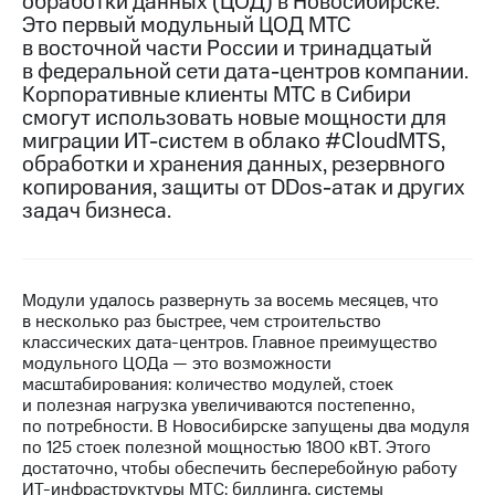
обработки данных (ЦОД) в Новосибирске.
Это первый модульный ЦОД МТС
МТС
в восточной части России и тринадцатый
о технологиях
в федеральной сети
дата-центров
компании.
Корпоративные клиенты МТС в Сибири
Достижения
смогут использовать новые мощности для
миграции
ИТ-систем
в облако #CloudMTS,
Интервью
обработки и хранения данных, резервного
Финансовая
копирования, защиты от
DDos-атак
и других
отчетность
задач бизнеса.
Контакты
Новости
Модули удалось развернуть за восемь месяцев, что
в
в несколько раз быстрее, чем строительство
регионе
классических
дата-центров
. Главное преимущество
модульного ЦОДа — это возможности
м и акционерам
масштабирования: количество модулей, стоек
Корпоративное
и полезная нагрузка увеличиваются постепенно,
управление
по потребности. В Новосибирске запущены два модуля
по 125 стоек полезной мощностью 1800 кВТ. Этого
Корпоративный
достаточно, чтобы обеспечить бесперебойную работу
секретарь
ИТ-инфраструктуры
МТС: биллинга, системы