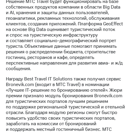
Раскрытие
Решение МТС Travel будет функционировать на базе
информации
собственных продуктов компании в области Big Data
Информация
и AI, хранения и защиты данных пользователей,
акционерам
геоаналитики, рекламных технологий, обслуживания
Документы
клиентов, создания приложений. Платформа GeoEffect
ПАО
на основе Big Data оценивает туристический поток
"МТС"
и спрос на туристическую инфраструктуру
Собрания
и составляет социально-демографический портрет
акционеров
туриста. Объективные данные помогают принимать
Личный
решения о распределении бюджета, строительстве
кабинет
гостиниц, ресторанов и кафе, определять
акционера
перспективные направления для развития авиа- и ж/д
Акционерный
сообщения.
капитал
Награду Best Travel IT Solutions также получил сервис
Контроль
Bronevik.com (входит в МТС Travel) в номинации
и
«Лучшее IT-решение по бронированию отелей». Жюри
аудит
премии признало модуль бронирования Bronevik.com
Рынок
для туристических порталов лучшим решением
акций
по поддержке региональной туристической и отельной
отрасли. Благодаря модулю регионы смогут быстро
Описание
повысить удобство своих туристических порталов,
Программа
заработать на комиссии от бронирований
приобретения
и поддержать местный гостиничный бизнес. МТС
Порядок