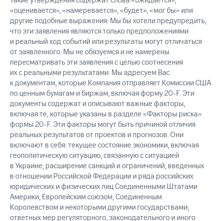
Такие утверждения содержат слова «ожидается»,
«оценивается», «намеревается», «будет», «мог бы» или
другие подобные выражения. Мы бы хотели предупредить,
что эти заявления являются только предположениями
и реальный ход событий или результаты могут отличаться
от заявленного. Мы не обязуемся и не намерены
пересматривать эти заявления с целью соотнесения
их с реальными результатами. Мы адресуем Вас
к документам, которые Компания отправляет Комиссии США
по ценным бумагам и биржам, включая форму 20-F. Эти
документы содержат и описывают важные факторы,
включая те, которые указаны в разделе «Факторы риска»
формы 20-F. Эти факторы могут быть причиной отличия
реальных результатов от проектов и прогнозов. Они
включают в себя: текущее состояние экономики, включая
геополитическую ситуацию, связанную с ситуацией
в Украине; расширение санкций и ограничений, введенных
в отношении Российской Федерации и ряда российских
юридических и физических лиц Соединенными Штатами
Америки, Европейским союзом, Соединенным
Королевством и некоторыми другими государствами;
ответных мер регуляторного, законодательного и иного