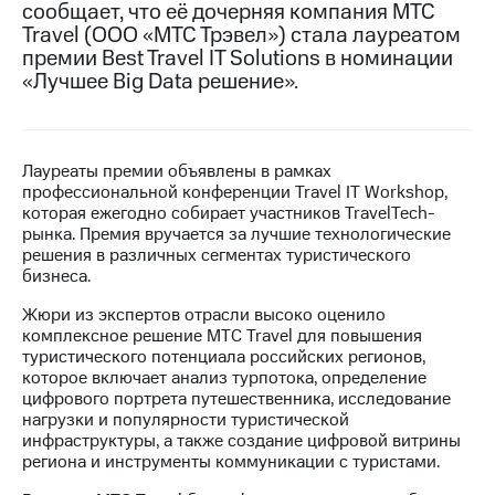
сообщает, что её дочерняя компания МТС
Travel (ООО «МТС Трэвел») стала лауреатом
МТС
премии Best Travel IT Solutions в номинации
о технологиях
«Лучшее Big Data решение».
Достижения
Интервью
Лауреаты премии объявлены в рамках
Финансовая
профессиональной конференции Travel IT Workshop,
отчетность
которая ежегодно собирает участников TravelTech-
рынка. Премия вручается за лучшие технологические
Контакты
решения в различных сегментах туристического
бизнеса.
Новости
в
Жюри из экспертов отрасли высоко оценило
регионе
комплексное решение МТС Travel для повышения
туристического потенциала российских регионов,
м и акционерам
которое включает анализ турпотока, определение
Корпоративное
цифрового портрета путешественника, исследование
управление
нагрузки и популярности туристической
инфраструктуры, а также создание цифровой витрины
Корпоративный
региона и инструменты коммуникации с туристами.
секретарь