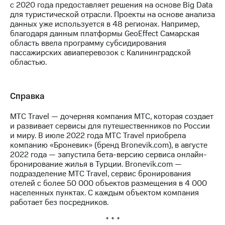
с 2020 года предоставляет решения на основе Big Data
выкупа
для туристической отрасли. Проекты на основе анализа
акций
данных уже используется в 48 регионах. Например,
Дивиденды
благодаря данным платформы GeoEffect Самарская
Рынок
область ввела программу субсидирования
облигаций
пассажирских авиаперевозок с Калининградской
областью.
Описание
Еврооблигации-2023
Уведомление
о
Справка
погашении
именных
МТС Travel — дочерняя компания МТС, которая создает
облигаций
и развивает сервисы для путешественников по России
Другое
и миру. В июле 2022 года МТС Travel приобрела
компанию «Броневик» (бренд Bronevik.com), в августе
Регистратор
2022 года — запустила бета-версию сервиса онлайн-
Реквизиты
бронирование жилья в Турции. Bronevik.com —
Контакты
подразделение МТС Travel, сервис бронирования
йчивое развитие
отелей с более 50 000 объектов размещения в 4 000
и деловая этика
населенных пунктах. С каждым объектом компания
На главную
работает без посредников.
* * *