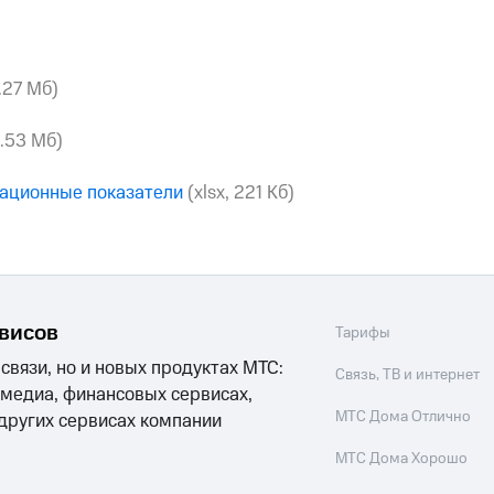
4.27 Мб)
3.53 Мб)
ационные показатели
(xlsx, 221 Кб)
рвисов
Тарифы
 связи, но и новых продуктах МТС:
Связь, ТВ и интернет
 медиа, финансовых сервисах,
МТС Дома Отлично
 других сервисах компании
МТС Дома Хорошо