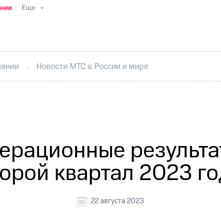
ании
Еще
ТС
Пресс-релизы
МТС о технологиях
ТС
История компании
Руководство региона
Правова
стижения
Интервью
Финансовая отчетность
Конта
пании
Новости МТС в России и мире
тивный секретарь
Раскрытие информации
Информа
ный кабинет акционера
Акционерный капитал
Конт
Порядок выкупа акций
Дивиденды
Рынок облигаци
 погашении именных облигаций
Другое
Регистрато
ерационные результа
торой квартал 2023 го
22 августа 2023