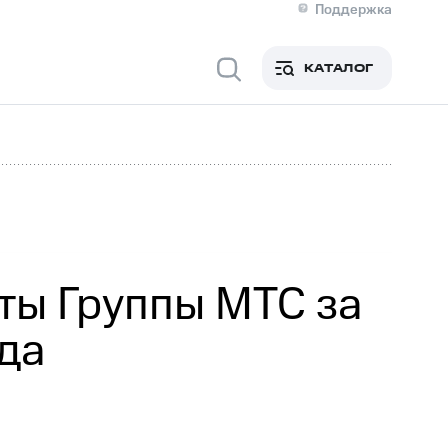
Поддержка
О МТС
я информация
Контакты
КАТАЛОГ
Медиа-центр
кты
Новости в регионе
Инвесторам и акционерам
ция акционерам
Документы
роль и аудит
Рынок акций
й
Описание
р
Реквизиты
Контакты
Устойчивое развитие
Комплаенс и деловая этика
На главную
ты Группы МТС за
да