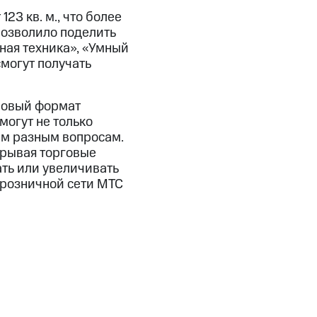
23 кв. м., что более
позволило поделить
вная техника», «Умный
смогут получать
 Новый формат
могут не только
ым разным вопросам.
крывая торговые
ать или увеличивать
 розничной сети МТС