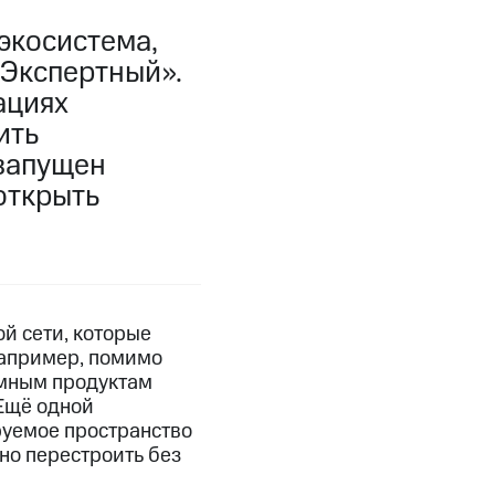
экосистема,
«Экспертный».
ациях
ить
 запущен
открыть
й сети, которые
Например, помимо
емным продуктам
 Ещё одной
руемое пространство
но перестроить без