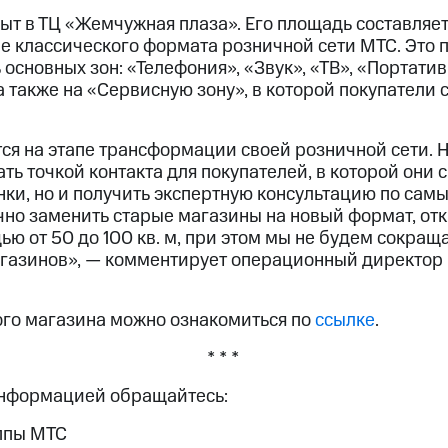
т в ТЦ «Жемчужная плаза». Его площадь составляет 1
ше классического формата розничной сети МТС. Это 
 основных зон: «Телефония», «Звук», «ТВ», «Портати
а также на «Сервисную зону», в которой покупатели 
ся на этапе трансформации своей розничной сети.
ть точкой контакта для покупателей, в которой они с
нки, но и получить экспертную консультацию по сам
но заменить старые магазины на новый формат, от
ю от 50 до 100 кв. м, при этом мы не будем сокращ
газинов», — комментирует операционный директор
го магазина можно ознакомиться по
ссылке
.
* * *
информацией обращайтесь:
ппы МТС