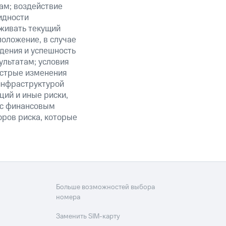
ам; воздействие
идности
живать текущий
положение, в случае
дения и успешность
льтатам; условия
ыстрые изменения
 инфраструктурой
ий и иные риски,
й с финансовым
оров риска, которые
Больше возможностей выбора
номера
Заменить SIM-карту