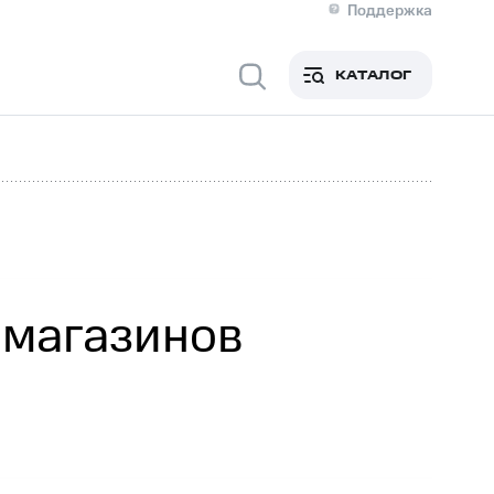
Поддержка
О МТС
я информация
Контакты
КАТАЛОГ
Медиа-центр
кты
Новости в регионе
Инвесторам и акционерам
ция акционерам
Документы
роль и аудит
Рынок акций
й
Описание
р
Реквизиты
Контакты
Устойчивое развитие
Комплаенс и деловая этика
На главную
 магазинов