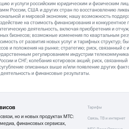
кцию и услуги российским юридическим и физическим лиц
амм России, США и других стран по восстановлению ликв
ональной и мировой экономик; нашу возможность поддер
здействие на стоимость финансирования и конкурентное 
атегическую деятельность, включая приобретения и отчуж
ных бизнесов; возможные изменения по квартальным резу
симость от развития новых услуг и тарифных структур; б
сов и положения на рынке; стратегию; риск, связанный с
ударственным регулированием индустрии телекоммуникац
России и СНГ; колебания котировок акций; риск, связанны
сугубление описанных выше и/или появление других факт
 деятельность и финансовые результаты.
рвисов
Тарифы
 связи, но и новых продуктах МТС:
Связь, ТВ и интернет
 медиа, финансовых сервисах,