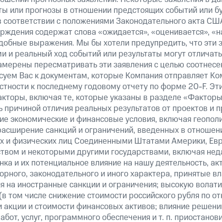
ты или прогнозы в отношении предстоящих событий или 
в соответствии с положениями Законодательного акта СШ
верждения содержат слова «ожидается», «оценивается», «н
добные выражения. Мы бы хотели предупредить, что эти 
 и реальный ход событий или результаты могут отличатьс
амерены пересматривать эти заявления с целью соотнесе
суем Вас к документам, которые Компания отправляет К
стности к последнему годовому отчету по форме 20-F. Э
кторы, включая те, которые указаны в разделе «Факторы
 причиной отличия реальных результатов от проектов и п
щие экономические и финансовые условия, включая геопол
расширение санкций и ограничений, введенных в отношени
х и физических лиц Соединенными Штатами Америки, Ев
вом и некоторыми другими государствами, включая нед
ка и их потенциальное влияние на нашу деятельность, акт
рного, законодательного и иного характера, принятые в
я на иностранные санкции и ограничения; высокую волати
(в том числе снижение стоимости российского рубля по о
 и акции и стоимости финансовых активов; влияние решен
абот, услуг, программного обеспечения и т. п. приостанов