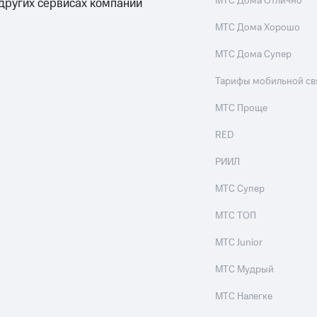
МТС Дома Отлично
 других сервисах компании
МТС Дома Хорошо
МТС Дома Супер
Тарифы мобильной св
МТС Проще
RED
РИИЛ
МТС Супер
МТС ТОП
МТС Junior
МТС Мудрый
МТС Налегке