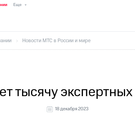
ании
Еще
ТС
Пресс-релизы
МТС о технологиях
ТС
История компании
Руководство региона
Правова
стижения
Интервью
Финансовая отчетность
Конта
пании
Новости МТС в России и мире
тивный секретарь
Раскрытие информации
Информа
ный кабинет акционера
Акционерный капитал
Конт
Порядок выкупа акций
Дивиденды
Рынок облигаци
 погашении именных облигаций
Другое
Регистрато
ет тысячу экспертных
18 декабря 2023