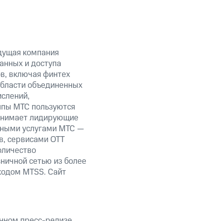
дущая компания
анных и доступа
ов, включая финтех
области объединенных
ислений,
уппы МТС пользуются
занимает лидирующие
нными услугами МТС —
в, сервисами OTT
оличество
ничной сетью из более
кодом MTSS. Сайт
анном пресс-релизе