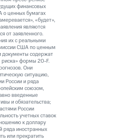
будущих финансовых
А о ценных бумагах
амеревается», «будет»,
заявления являются
я от заявленного.
ния их с реальными
омиссии США по ценным
ти документы содержат
 риска» формы 20-F.
рогнозов. Они
итическую ситуацию,
и России и ряда
ропейским союзом,
авно введенные
ивы и обязательства;
ластями России
льность учетных ставок
тношению к доллару
ий ряда иностранных
ить или прекратить