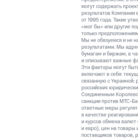
могут содержать проек
результатов Компании 
от 1995 года. Такие ут
«мог бы» или другие по
только предположениями
Мы не обязуемся и не н
результатами. Мы адре
бумагам и биржам, в ча
и описывают важные фа
Эти факторы могут быть
включают в себя: теку
связанную с Украиной; 
российских юридически
Соединенным Королевст
санкции против МТС-Бан
ответные меры регулято
в качестве реагировани
и курсов обмена валют 
и евро), цен на товары
поставщиков товаров, р