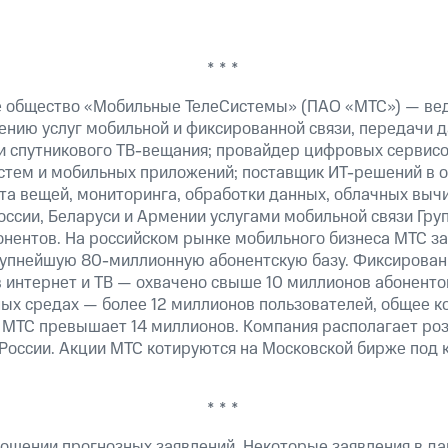
* * *
е общество «Мобильные ТелеСистемы» (ПАО «МТС») — ве
ению услуг мобильной и фиксированной связи, передачи д
 и спутникового ТВ-вещания; провайдер цифровых сервис
истем и мобильных приложений; поставщик ИТ-решений в 
та вещей, мониторинга, обработки данных, облачных выч
оссии, Беларуси и Армении услугами мобильной связи Гр
онентов. На российском рынке мобильного бизнеса МТС 
рупнейшую 80-миллионную абонентскую базу. Фиксирова
 интернет и ТВ — охвачено свыше 10 миллионов абоненто
ных средах — более 12 миллионов пользователей, общее к
 МТС превышает 14 миллионов. Компания располагает роз
 России. Акции МТС котируются на Московской бирже под 
* * *
ошении прогнозных заявлений. Некоторые заявления в д