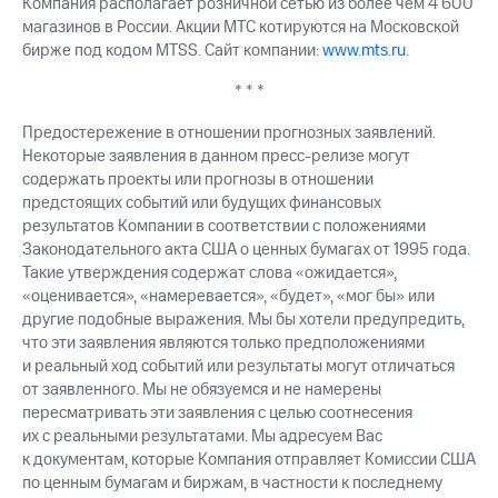
Компания располагает розничной сетью из более чем 4 600
магазинов в России. Акции МТС котируются на Московской
бирже под кодом MTSS. Сайт компании:
www.mts.ru
.
* * *
Предостережение в отношении прогнозных заявлений.
Некоторые заявления в данном пресс-релизе могут
содержать проекты или прогнозы в отношении
предстоящих событий или будущих финансовых
результатов Компании в соответствии с положениями
Законодательного акта США о ценных бумагах от 1995 года.
Такие утверждения содержат слова «ожидается»,
«оценивается», «намеревается», «будет», «мог бы» или
другие подобные выражения. Мы бы хотели предупредить,
что эти заявления являются только предположениями
и реальный ход событий или результаты могут отличаться
от заявленного. Мы не обязуемся и не намерены
пересматривать эти заявления с целью соотнесения
их с реальными результатами. Мы адресуем Вас
к документам, которые Компания отправляет Комиссии США
по ценным бумагам и биржам, в частности к последнему