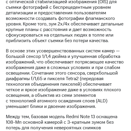
с оптической стабилизацией изображения (OIS) для
выкупа
съемки фотографий с беспрецедентным уровнем
акций
детализации и предоставления пользователям
Дивиденды
возможности создавать фотографии флагманского
Рынок
уровня. Кроме того, зум 2x/4x обеспечивает детальные
облигаций
крупные планы с расстояния и дает возможность
сфокусироваться на отдельных людях в толпе или
Описание
приблизить объект съемки без потери качества.
Еврооблигации-2023
Уведомление
В основе этих усовершенствованных систем камер —
о
большой сенсор 1/1,4 дюйма и улучшенная обработка
погашении
изображений, что обеспечивает потрясающее качество
именных
изображения даже в сложных условиях и при слабом
облигаций
освещении. Сочетание этого сенсора, сверхбольшой
Другое
диафрагмы f/1,65 и пикселя Tetra2 (передовая
технология объединения пикселей) обеспечивает
Регистратор
четкое и яркое изображение даже в условиях плохого
Реквизиты
освещения, а объектив из семи элементов
Контакты
с технологией атомного осаждения слоев (ALD)
йчивое развитие
уменьшает блики и двоение изображения.
и деловая этика
На главную
Между тем, базовая модель Redmi Note 13 оснащена
108-Мп основной камерой с 3-кратным зумом без
потерь для получения невероятных снимков