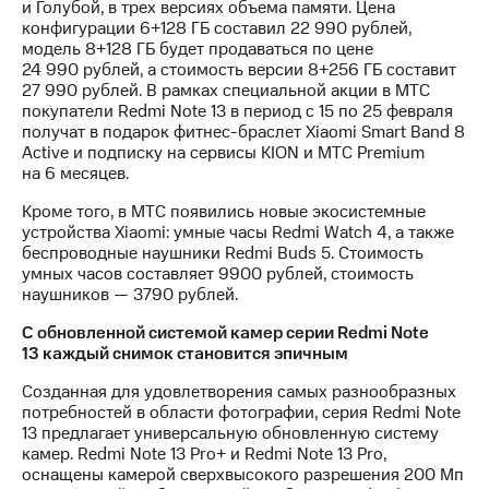
Раскрытие
и Голубой, в трех версиях объема памяти. Цена
информации
конфигурации 6+128 ГБ cоставил 22 990 рублей,
Информация
модель 8+128 ГБ будет продаваться по цене
акционерам
24 990 рублей, а стоимость версии 8+256 ГБ составит
Документы
27 990 рублей. В рамках специальной акции в МТС
ПАО
покупатели Redmi Note 13 в период с 15 по 25 февраля
"МТС"
получат в подарок фитнес-браслет Xiaomi Smart Band 8
Собрания
Active и подписку на сервисы KION и МТС Premium
акционеров
на 6 месяцев.
Личный
кабинет
Кроме того, в МТС появились новые экосистемные
акционера
устройства Xiaomi: умные часы Redmi Watch 4, а также
Акционерный
беспроводные наушники Redmi Buds 5. Стоимость
капитал
умных часов составляет 9900 рублей, стоимость
Контроль
наушников — 3790 рублей.
и
С обновленной системой камер серии Redmi Note
аудит
13 каждый снимок становится эпичным
Рынок
акций
Созданная для удовлетворения самых разнообразных
потребностей в области фотографии, серия Redmi Note
Описание
13 предлагает универсальную обновленную систему
Программа
камер. Redmi Note 13 Pro+ и Redmi Note 13 Pro,
приобретения
оснащены камерой сверхвысокого разрешения 200 Мп
Порядок