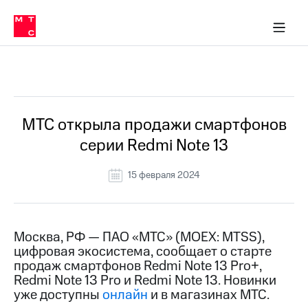
О
сторам и акционерам
Комплаенс и деловая этика
Устойчивое развитие
Медиа-центр
О МТС
О МТС
На главную
компании
О
компании
Стратегия
Стратегия
Все Новости
Карьера
в МТС
Карьера
в МТС
Пресс-
МТС открыла продажи смартфонов
релизы
История
серии Redmi Note 13
компании
МТС
о технологиях
Руководство
15 февраля 2024
региона
Правовая
информация
Москва, РФ — ПАО «МТС» (MOEX: MTSS),
цифровая экосистема, сообщает о старте
Контакты
продаж смартфонов Redmi Note 13 Pro+,
Redmi Note 13 Pro и Redmi Note 13. Новинки
Медиа-центр
Пресс-
уже доступны
онлайн
и в магазинах МТС.
релизы