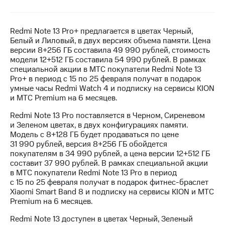
МТС
о технологиях
Redmi Note 13 Pro+ предлагается в цветах Черный,
Белый и Лиловый, в двух версиях объема памяти. Цена
Достижения
версии 8+256 ГБ составила 49 990 рублей, стоимость
модели 12+512 ГБ составила 54 990 рублей. В рамках
Интервью
специальной акции в МТС покупатели Redmi Note 13
Pro+ в период с 15 по 25 февраля получат в подарок
Финансовая
умные часы Redmi Watch 4 и подписку на сервисы KION
отчетность
и МТС Premium на 6 месяцев.
Контакты
Redmi Note 13 Pro поставляется в Черном, Сиреневом
и Зеленом цветах, в двух конфигурациях памяти.
Новости
Модель с 8+128 ГБ будет продаваться по цене
в
31 990 рублей, версия 8+256 ГБ обойдется
регионе
покупателям в 34 990 рублей, а цена версии 12+512 ГБ
составит 37 990 рублей. В рамках специальной акции
м и акционерам
в МТС покупатели Redmi Note 13 Pro в период
Корпоративное
с 15 по 25 февраля получат в подарок фитнес-браслет
управление
Xiaomi Smart Band 8 и подписку на сервисы KION и МТС
Premium на 6 месяцев.
Корпоративный
секретарь
Redmi Note 13 доступен в цветах Черный, Зеленый