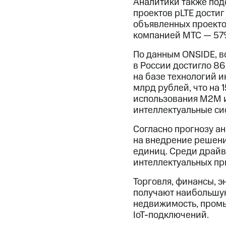
Аналитики также под
проектов pLTE достиг
объявленных проекто
компанией МТС — 57%
По данным ONSIDE, в
в России достигло 86
на базе технологий 
млрд рублей, что на
использования М2М и
интеллектуальные си
Согласно прогнозу ан
на внедрение решени
единиц. Среди драйв
интеллектуальных при
Торговля, финансы, 
получают наибольшую
недвижимость, промы
IoT-подключений.