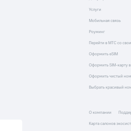
Услуги
Мобильная связь
Роуминг
Перейти в МТС со св
Оформить eSIM
Оформить SIM-карту в
Оформить чистый но
Выбрать красивый но
О компании
Подде
Карта салонов экоси