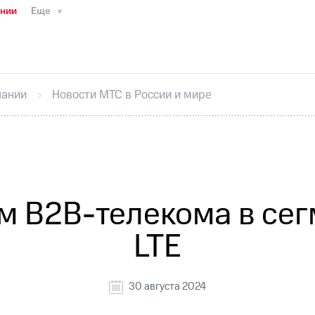
ании
Еще
ТС
Пресс-релизы
МТС о технологиях
ТС
История компании
Руководство региона
Правова
стижения
Интервью
Финансовая отчетность
Конта
пании
Новости МТС в России и мире
тивный секретарь
Раскрытие информации
Информа
ный кабинет акционера
Акционерный капитал
Конт
Порядок выкупа акций
Дивиденды
Рынок облигаци
 погашении именных облигаций
Другое
Регистрато
 B2B-телекома в сегме
LTE
30 августа 2024