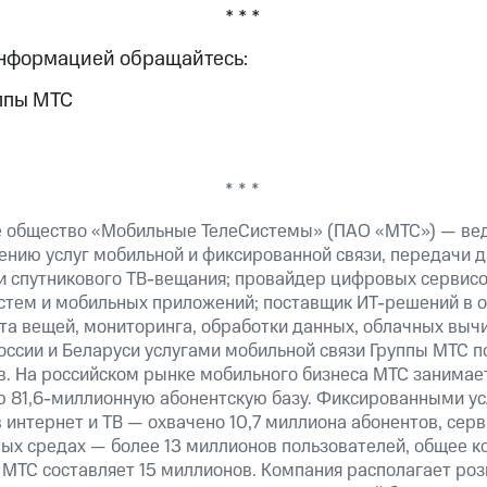
* * *
информацией обращайтесь:
ппы МТС
* * *
е общество «Мобильные ТелеСистемы» (ПАО «МТС») — ве
ению услуг мобильной и фиксированной связи, передачи д
 и спутникового ТВ-вещания; провайдер цифровых сервис
истем и мобильных приложений; поставщик ИТ-решений в 
та вещей, мониторинга, обработки данных, облачных выч
оссии и Беларуси услугами мобильной связи Группы МТС п
в. На российском рынке мобильного бизнеса МТС занимае
 81,6-миллионную абонентскую базу. Фиксированными у
 интернет и ТВ — охвачено 10,7 миллиона абонентов, сер
ных средах — более 13 миллионов пользователей, общее к
МТС составляет 15 миллионов. Компания располагает роз