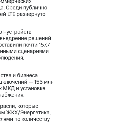
коммерческих
да. Среди публично
ей LTE развернуто
oT-устройств
на внедрение решений
ставили почти 157,7
ненными сценариями
блюдения,
рства и бизнеса
одключений — 155 млн
х МКД и установке
набжения.
расли, которые
том ЖКХ/Энергетика,
лями по количеству