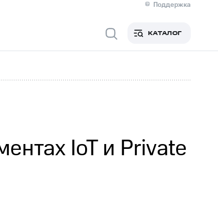
Поддержка
О МТС
я информация
Контакты
КАТАЛОГ
Медиа-центр
кты
Новости в регионе
Инвесторам и акционерам
ция акционерам
Документы
роль и аудит
Рынок акций
й
Описание
р
Реквизиты
Контакты
Устойчивое развитие
Комплаенс и деловая этика
На главную
нтах IoT и Private