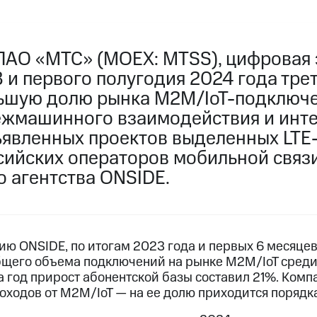
ПАО «МТС» (MOEX: MTSS), цифровая 
 и первого полугодия 2024 года тре
ьшую долю рынка M2M/IoT-подключ
ежмашинного взаимодействия и инте
явленных проектов выделенных LTE-с
сийских операторов мобильной связи
о агентства ONSIDE.
ию ONSIDE, по итогам 2023 года и первых 6 месяце
бщего объема подключений на рынке M2M/IoT среди
 год прирост абонентской базы составил 21%. Комп
оходов от M2M/IoT — на ее долю приходится порядк