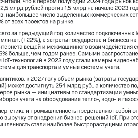
считали, что в первом полугодии 2024 года рынок 
 2,5 млрд рублей против 1,5 млрд на начало 2023 го
в, наибольшее число выделенных коммерческих сет
 от всех проектов на рынке.
сего за предыдущий год количество подключенных I
 млн шт. (+22%), а затраты государства и бизнеса 
интернета вещей и межмашинного взаимодействия со
 15% больше, чем годом ранее. Самыми распростра
 IoT-технологий в 2023 году стали камеры видеона
стемы для транспорта и умные системы учета.
алитиков, к 2027 голу объем рынка (затраты госуда
й) может достигнуть 254 млрд руб., а количество п
еров рынка — инициативы по стандартизации умны
боров учета на оборудование тепло-, водо- и газос
энергетика и промышленность представляют собой от
 выручку от внедрения бизнес-решений IoT. При э
шленность стали наиболее быстрорастущими отрас