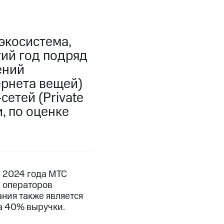
экосистема,
тий год подряд
ений
рнета вещей)
етей (Private
, по оценке
в 2024 года МТС
 операторов
ания также является
а 40% выручки.