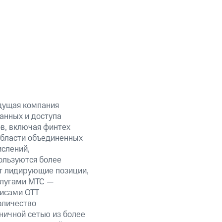
дущая компания
анных и доступа
ов, включая финтех
области объединенных
ислений,
ользуются более
т лидирующие позиции,
слугами МТС —
висами OTT
оличество
ничной сетью из более