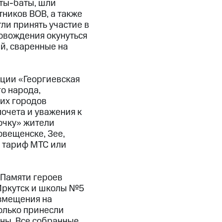
Аты-баты, шли
ников ВОВ, а также
ли принять участие в
овождения окунуться
ай, сваренные на
ции «Георгиевская
о народа,
их городов
почета и уважения к
очку» жители
овещенске, Зее,
й тариф МТС или
«Памяти героев
 Иркутск и школы №5
азмещения на
только принесли
йны. Все собранные