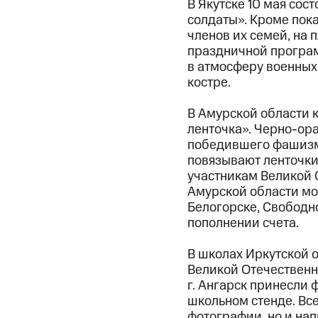
В Якутске 10 мая сос
солдаты». Кроме пок
членов их семей, на
праздничной програм
в атмосферу военных 
костре.
В Амурской области 
ленточка». Черно-ор
победившего фашизм.
повязывают ленточки 
участникам Великой 
Амурской области мо
Белогорске, Свободн
пополнении счета.
В школах Иркутской 
Великой Отечественно
г. Ангарск принесли
школьном стенде. Все
фотографии, но и нап