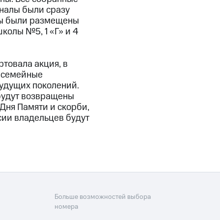
налы были сразу
ды были размещены
колы №5, 1 «Г» и 4
товала акция, в
ь семейные
будущих поколений.
будут возвращены
Дня Памяти и скорби,
сии владельцев будут
Больше возможностей выбора
номера