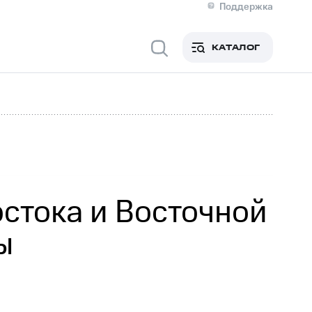
Поддержка
О МТС
я информация
Контакты
КАТАЛОГ
Медиа-центр
кты
Новости в регионе
Инвесторам и акционерам
ция акционерам
Документы
роль и аудит
Рынок акций
й
Описание
р
Реквизиты
Контакты
Устойчивое развитие
Комплаенс и деловая этика
На главную
стока и Восточной
ы