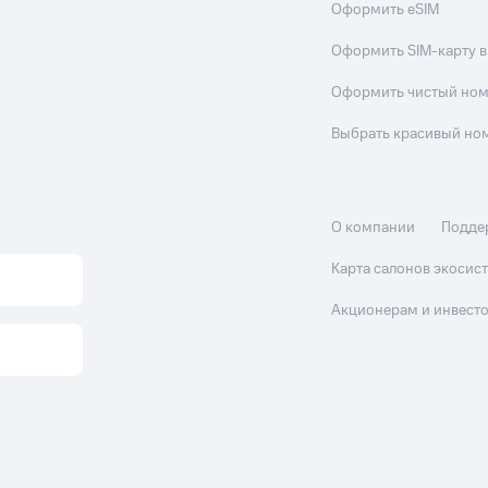
Оформить eSIM
Оформить SIM-карту в
Оформить чистый но
Выбрать красивый но
О компании
Подде
Карта салонов экоси
Акционерам и инвест