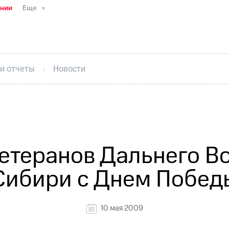
ании
Еще
ТС
Пресс-релизы
МТС о технологиях
ТС
История компании
Руководство региона
Правова
стижения
Интервью
Финансовая отчетность
Конта
 и отчеты
Новости
тивный секретарь
Раскрытие информации
Информа
ный кабинет акционера
Акционерный капитал
Конт
Порядок выкупа акций
Дивиденды
Рынок облигаци
 погашении именных облигаций
Другое
Регистрато
етеранов Дальнего Во
Сибири с Днем Побед
10 мая 2009