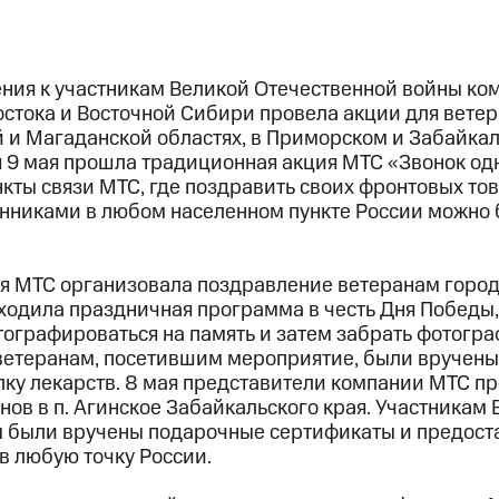
жения к участникам Великой Отечественной войны ко
остока и Восточной Сибири провела акции для ветер
 и Магаданской областях, в Приморском и Забайкал
я 9 мая прошла традиционная акция МТС «Звонок од
нкты связи МТС, где поздравить своих фронтовых то
енниками в любом населенном пункте России можно
ия МТС организовала поздравление ветеранам город
ходила праздничная программа в честь Дня Победы
тографироваться на память и затем забрать фотогра
ветеранам, посетившим мероприятие, были вручен
пку лекарств. 8 мая представители компании МТС п
ов в п. Агинское Забайкальского края. Участникам
 были вручены подарочные сертификаты и предост
в любую точку России.