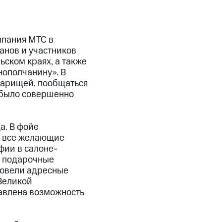
мпания МТС в
анов и участников
ьском краях, а также
нополчанину». В
варищей, пообщаться
 было совершенно
а. В фойе
, все желающие
фии в салоне-
ы подарочные
ровели адресные
 Великой
авлена возможность