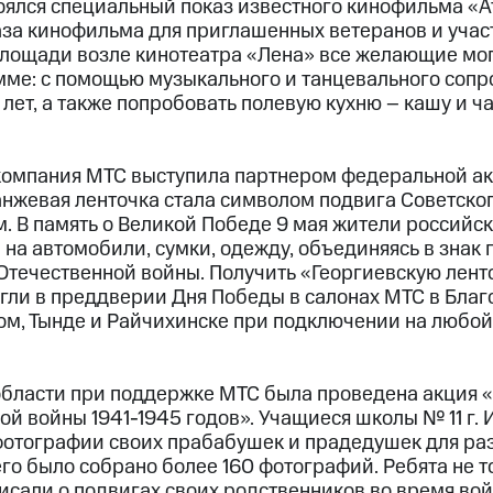
тоялся специальный показ известного кинофильма «
аза кинофильма для приглашенных ветеранов и участ
 площади возле кинотеатра «Лена» все желающие мог
ме: с помощью музыкального и танцевального сопр
лет, а также попробовать полевую кухню – кашу и ч
компания МТС выступила партнером федеральной ак
анжевая ленточка стала символом подвига Советског
 В память о Великой Победе 9 мая жители российск
на автомобили, сумки, одежду, объединяясь в знак 
Отечественной войны. Получить «Георгиевскую лент
гли в преддверии Дня Победы в салонах МТС в Благ
ом, Тынде и Райчихинске при подключении на любо
области при поддержке МТС была проведена акция 
й войны 1941-1945 годов». Учащиеся школы № 11 г.
 фотографии своих прабабушек и прадедушек для р
го было собрано более 160 фотографий. Ребята не 
исали о подвигах своих родственников во время во