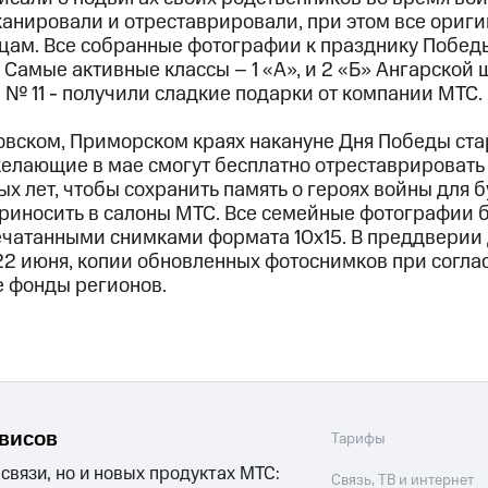
анировали и отреставрировали, при этом все ориги
цам. Все собранные фотографии к празднику Побе
 Самые активные классы – 1 «А», и 2 «Б» Ангарской ш
№ 11 - получили сладкие подарки от компании МТС.
овском, Приморском краях накануне Дня Победы стар
желающие в мае смогут бесплатно отреставрироват
 лет, чтобы сохранить память о героях войны для 
иносить в салоны МТС. Все семейные фотографии 
ечатанными снимками формата 10х15. В преддверии 
22 июня, копии обновленных фотоснимков при согла
е фонды регионов.
рвисов
Тарифы
 связи, но и новых продуктах МТС:
Связь, ТВ и интернет