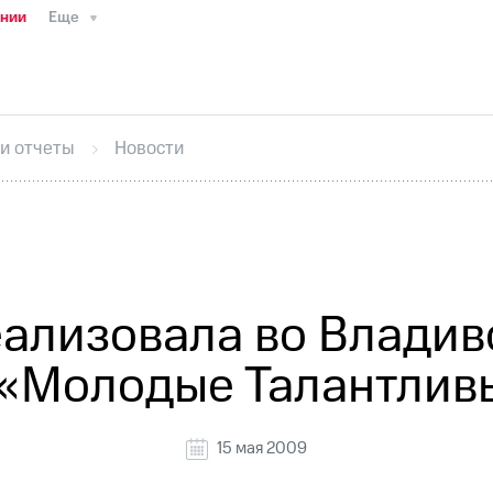
ании
Еще
ТС
Пресс-релизы
МТС о технологиях
ТС
История компании
Руководство региона
Правова
стижения
Интервью
Финансовая отчетность
Конта
 и отчеты
Новости
тивный секретарь
Раскрытие информации
Информа
ный кабинет акционера
Акционерный капитал
Конт
Порядок выкупа акций
Дивиденды
Рынок облигаци
 погашении именных облигаций
Другое
Регистрато
ализовала во Владив
 «Молодые Талантлив
15 мая 2009