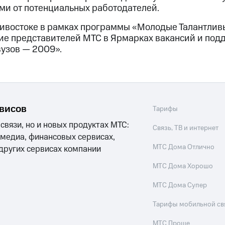
и от потенциальных работодателей.
дивостоке в рамках программы «Молодые Талантли
ие представителей МТС в Ярмарках вакансий и под
вузов — 2009».
рвисов
Тарифы
 связи, но и новых продуктах МТС:
Связь, ТВ и интернет
 медиа, финансовых сервисах,
МТС Дома Отлично
 других сервисах компании
МТС Дома Хорошо
МТС Дома Супер
Тарифы мобильной св
МТС Проще