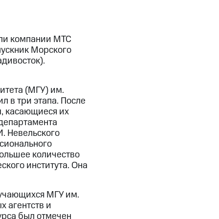
ли компании МТС
пускник Морского
адивосток).
тета (МГУ) им.
л в три этапа. После
, касающиеся их
 департамента
И. Невельского
ссионального
большее количество
ского института. Она
бучающихся МГУ им.
х агентств и
урса был отмечен