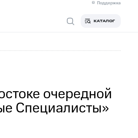
Поддержка
О МТС
я информация
Контакты
КАТАЛОГ
Медиа-центр
кты
Новости в регионе
Инвесторам и акционерам
ция акционерам
Документы
роль и аудит
Рынок акций
й
Описание
р
Реквизиты
Контакты
Устойчивое развитие
Комплаенс и деловая этика
На главную
остоке очередной
ые Специалисты»