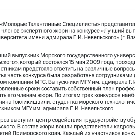
 «Молодые Талантливые Специалисты» представите
е членов экспертного жюри на конкурсе «Лучший вы
верситета имени адмирала Г. И. Невельского» (г. Вл
ший выпускник Морского государственного универси
ского», который состоялся 15 мая 2009 года, проходи
стникам предстояло ответить на различные вопросы
тья часть конкурса была разработана сотрудниками
ом компании МТС. Выпускники МГУ им. адмирала Г. 
овленные сроки составить собственный план профе
ить его членам жюри. По итогам трех конкурсов наи
ина Токликишвили, студентка морского технологиче
кником МГУ им. адмирала Г .И. Невельского.
рса выступил центр содействия трудоустройству о
ьского. В состав жюри вошли представители кадровы
тий Приморского края. Каждый из участников конк