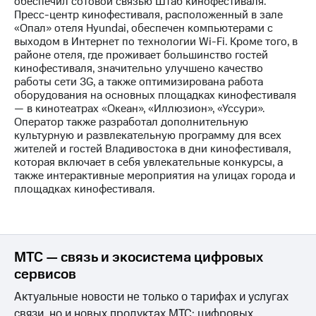
обеспечил сотовой связью Штаб кинофестиваля.
Пресс-центр кинофестиваля, расположенный в зале
МТС
«Опал» отеля Hyundai, обеспечен компьютерами с
о технологиях
выходом в Интернет по технологии Wi-Fi. Кроме того, в
районе отеля, где проживает большинство гостей
Достижения
кинофестиваля, значительно улучшено качество
работы сети 3G, а также оптимизирована работа
Интервью
оборудования на основных площадках кинофестиваля
— в кинотеатрах «Океан», «Иллюзион», «Уссури».
Финансовая
Оператор также разработал дополнительную
отчетность
культурную и развлекательную программу для всех
жителей и гостей Владивостока в дни кинофестиваля,
Контакты
которая включает в себя увлекательные конкурсы, а
также интерактивные мероприятия на улицах города и
Новости
площадках кинофестиваля.
в
регионе
м и акционерам
Корпоративное
МТС — связь и экосистема цифровых
управление
сервисов
Корпоративный
Актуальные новости не только о тарифах и услугах
секретарь
связи, но и новых продуктах МТС: цифровых