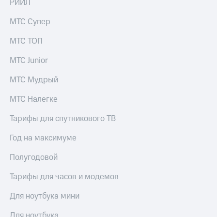
РИИЛ
выкупа
акций
МТС Супер
Дивиденды
Рынок
МТС ТОП
облигаций
МТС Junior
Описание
Еврооблигации-2023
Уведомление
МТС Мудрый
о
погашении
МТС Налегке
именных
облигаций
Тарифы для спутникового ТВ
Другое
Год на максимуме
Регистратор
Реквизиты
Полугодовой
Контакты
йчивое развитие
Тарифы для часов и модемов
и деловая этика
На главную
Для ноутбука мини
Для ноутбука