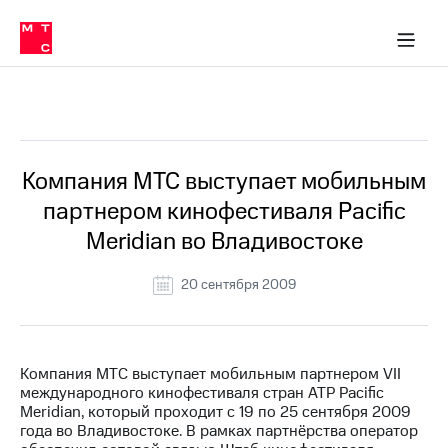
О
сторам и акционерам
Комплаенс и деловая этика
Устойчивое развитие
Медиа-центр
О МТС
О МТС
На главную
компании
О
компании
Стратегия
Стратегия
Все Новости
Карьера
в МТС
Карьера
в МТС
Пресс-
Компания МТС выступает мобильным
релизы
История
партнером кинофестиваля Pacific
компании
МТС
Meridian во Владивостоке
о технологиях
Руководство
региона
20 сентября 2009
Правовая
информация
Контакты
Компания МТС выступает мобильным партнером VII
международного кинофестиваля стран ATP Pacific
Медиа-центр
Meridian, который проходит с 19 по 25 сентября 2009
Пресс-
года во Владивостоке. В рамках партнёрства оператор
релизы