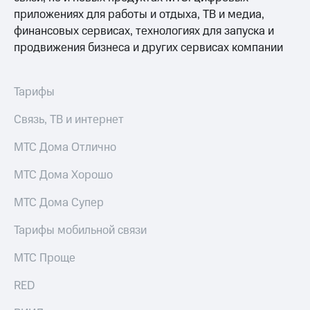
Раскрытие
приложениях для работы и отдыха, ТВ и медиа,
информации
Информация
финансовых сервисах, технологиях для запуска и
акционерам
продвижения бизнеса и других сервисах компании
Документы
ПАО
"МТС"
Тарифы
Собрания
акционеров
Связь, ТВ и интернет
Личный
кабинет
МТС Дома Отлично
акционера
Акционерный
капитал
МТС Дома Хорошо
Контроль
и
МТС Дома Супер
аудит
Рынок
Тарифы мобильной связи
акций
МТС Проще
Описание
Программа
RED
приобретения
Порядок