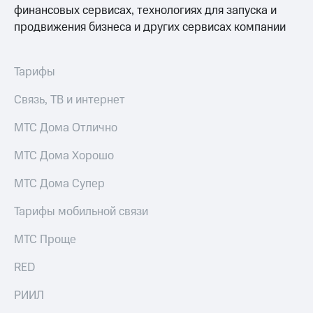
Раскрытие
финансовых сервисах, технологиях для запуска и
информации
продвижения бизнеса и других сервисах компании
Информация
акционерам
Документы
ПАО
Тарифы
"МТС"
Собрания
Связь, ТВ и интернет
акционеров
Личный
МТС Дома Отлично
кабинет
акционера
МТС Дома Хорошо
Акционерный
капитал
МТС Дома Супер
Контроль
и
Тарифы мобильной связи
аудит
Рынок
МТС Проще
акций
RED
Описание
Программа
приобретения
РИИЛ
Порядок