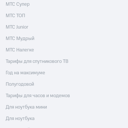
выкупа
МТС Супер
акций
Дивиденды
МТС ТОП
Рынок
облигаций
МТС Junior
Описание
МТС Мудрый
Еврооблигации-2023
Уведомление
МТС Налегке
о
погашении
Тарифы для спутникового ТВ
именных
облигаций
Год на максимуме
Другое
Полугодовой
Регистратор
Реквизиты
Тарифы для часов и модемов
Контакты
йчивое развитие
Для ноутбука мини
и деловая этика
На главную
Для ноутбука