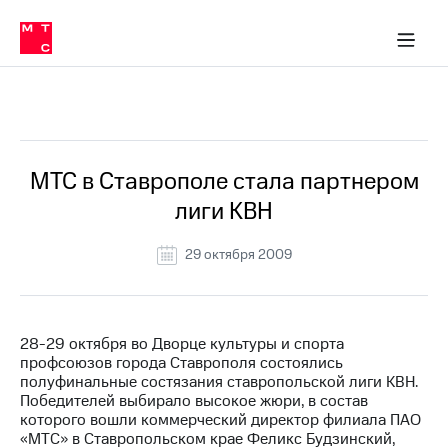
О
сторам и акционерам
Комплаенс и деловая этика
Устойчивое развитие
Медиа-центр
О МТС
О МТС
На главную
компании
О
компании
Стратегия
Стратегия
Все Новости
Карьера
в МТС
Карьера
в МТС
Пресс-
МТС в Ставрополе стала партнером
релизы
История
лиги КВН
компании
МТС
о технологиях
Руководство
29 октября 2009
региона
Правовая
информация
28-29 октября во Дворце культуры и спорта
профсоюзов города Ставрополя состоялись
Контакты
полуфинальные состязания ставропольской лиги КВН.
Победителей выбирало высокое жюри, в состав
Медиа-центр
которого вошли коммерческий директор филиала ПАО
Пресс-
«МТС» в Ставропольском крае Феликс Будзинский,
релизы