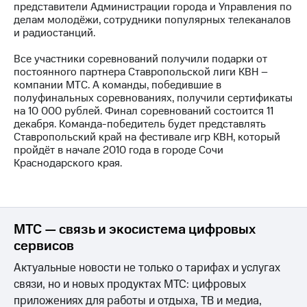
представители Администрации города и Управления по
делам молодёжи, сотрудники популярных телеканалов
МТС
и радиостанций.
о технологиях
Все участники соревнований получили подарки от
Достижения
постоянного партнера Ставропольской лиги КВН –
компании МТС. А команды, победившие в
Интервью
полуфинальных соревнованиях, получили сертификаты
на 10 000 рублей. Финал соревнований состоится 11
Финансовая
декабря. Команда-победитель будет представлять
отчетность
Ставропольский край на фестивале игр КВН, который
пройдёт в начале 2010 года в городе Сочи
Контакты
Краснодарского края.
Новости
в
регионе
МТС — связь и экосистема цифровых
м и акционерам
сервисов
Корпоративное
управление
Актуальные новости не только о тарифах и услугах
Корпоративный
связи, но и новых продуктах МТС: цифровых
секретарь
приложениях для работы и отдыха, ТВ и медиа,