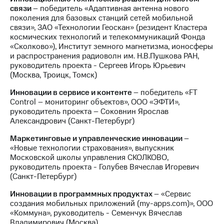
Раскрытие
связи
– победитель «Адаптивная антенна нового
информации
поколения для базовых станций сетей мобильной
Информация
связи», ЗАО «Технологии Геоскан» (резидент Кластера
акционерам
космических технологий и телекоммуникаций Фонда
Документы
«Сколково»), Институт земного магнетизма, ионосферы
ПАО
и распространения радиоволн им. Н.В.Пушкова РАН,
"МТС"
руководитель проекта - Сергеев Игорь Юрьевич
Собрания
(Москва, Троицк, Томск)
акционеров
Личный
Инновации в сервисе и контенте
– победитель «FT
кабинет
Control – мониторинг объектов», ООО «ЭФТИ»,
акционера
руководитель проекта – Соковнин Ярослав
Акционерный
Александрович (Санкт-Петербург)
капитал
Контроль
Маркетинговые и управленческие инновации
–
и
«Новые технологии страхования», выпускник
аудит
Московской школы управления СКОЛКОВО,
Рынок
руководитель проекта - Голубев Вячеслав Игоревич
акций
(Санкт-Петербург)
Описание
Инновации в программных продуктах
– «Сервис
Программа
создания мобильных приложений (my-apps.com)», ООО
приобретения
«Коммуна», руководитель - Семенчук Вячеслав
Порядок
Владимирович (Москва).