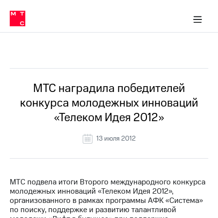
О
сторам и акционерам
Комплаенс и деловая этика
Устойчивое развитие
Медиа-центр
О МТС
О МТС
На главную
компании
О
компании
Стратегия
Стратегия
Все Новости
Карьера
в МТС
Карьера
в МТС
Пресс-
МТС наградила победителей
релизы
История
конкурса молодежных инноваций
компании
МТС
«Телеком Идея 2012»
о технологиях
Руководство
региона
13 июля 2012
Правовая
информация
Контакты
МТС подвела итоги Второго международного конкурса
молодежных инноваций «Телеком Идея 2012»,
Медиа-центр
организованного в рамках программы АФК «Система»
Пресс-
по поиску, поддержке и развитию талантливой
релизы