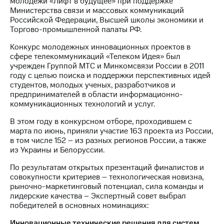
молодежи «Лифт в будущее» при поддержке
Министерства связи и массовых коммуникаций
МТС
Российской Федерации, Высшей школы экономики и
о технологиях
Торгово-промышленной палаты РФ.
Достижения
Конкурс молодежных инновационных проектов в
сфере телекоммуникаций «Телеком Идея» был
Интервью
учрежден Группой МТС и Минкомсвязи России в 2011
году с целью поиска и поддержки перспективных идей
Финансовая
студентов, молодых ученых, разработчиков и
отчетность
предпринимателей в области информационно-
коммуникационных технологий и услуг.
Контакты
В этом году в конкурсном отборе, проходившем с
Новости
марта по июнь, приняли участие 163 проекта из России,
в
в том числе 152 – из разных регионов России, а также
регионе
из Украины и Белоруссии.
По результатам открытых презентаций финалистов и
м и акционерам
совокупности критериев – технологическая новизна,
Корпоративное
рыночно-маркетинговый потенциал, сила команды и
управление
лидерские качества – Экспертный совет выбрал
победителей в основных номинациях:
Корпоративный
секретарь
Инновационные технические решения для систем