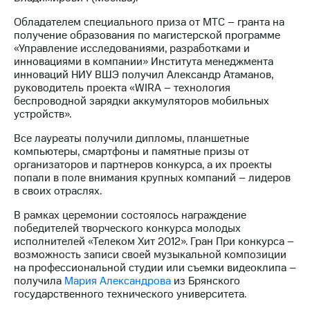
выкупа
акций
Обладателем специального приза от МТС – гранта на
Дивиденды
получение образования по магистерской программе
Рынок
«Управление исследованиями, разработками и
облигаций
инновациями в компании» Института менеджмента
инноваций НИУ ВШЭ получил Александр Атаманов,
Описание
руководитель проекта «WIRA – технология
Еврооблигации-2023
беспроводной зарядки аккумуляторов мобильных
Уведомление
устройств».
о
Все лауреаты получили дипломы, планшетные
погашении
компьютеры, смартфоны и памятные призы от
именных
организаторов и партнеров конкурса, а их проекты
облигаций
попали в поле внимания крупных компаний – лидеров
Другое
в своих отраслях.
Регистратор
В рамках церемонии состоялось награждение
Реквизиты
победителей творческого конкурса молодых
Контакты
исполнителей «Телеком Хит 2012». Гран При конкурса –
йчивое развитие
возможность записи своей музыкальной композиции
и деловая этика
на профессиональной студии или съемки видеоклипа –
На главную
получила
Мария Александрова
из Брянского
государственного технического университета.