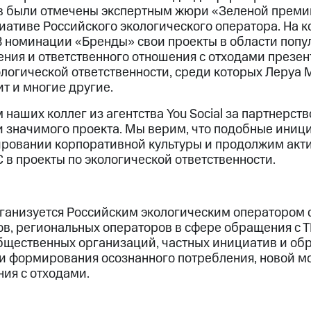
в были отмечены экспертным жюри «Зеленой премии
иативе Российского экологического оператора. На к
 В номинации «Бренды» свои проекты в области поп
ения и ответственного отношения с отходами презе
логической ответственности, среди которых Леруа М
ит и многие другие.
наших коллег из агентства You Social за партнерст
и значимого проекта. Мы верим, что подобные иниц
ровании корпоративной культуры и продолжим акти
в проекты по экологической ответственности.
ганизуется Российским экологическим оператором 
в, региональных операторов в сфере обращения с ТК
общественных организаций, частных инициатив и об
и формирования осознанного потребления, новой м
ия с отходами.