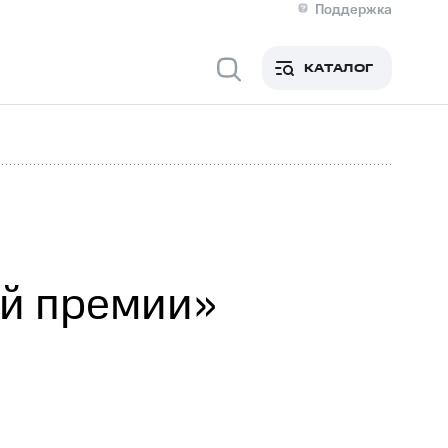
Поддержка
О МТС
я информация
Контакты
КАТАЛОГ
Медиа-центр
кты
Новости в регионе
Инвесторам и акционерам
ция акционерам
Документы
роль и аудит
Рынок акций
й
Описание
р
Реквизиты
Контакты
Устойчивое развитие
Комплаенс и деловая этика
На главную
ой премии»