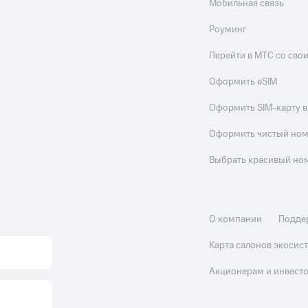
Мобильная связь
Роуминг
Перейти в МТС со св
Оформить eSIM
Оформить SIM-карту в
Оформить чистый но
Выбрать красивый но
О компании
Подде
Карта салонов экоси
Акционерам и инвест