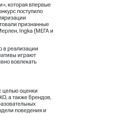
», которая впервые
онкурс поступило
уляризации
нтовали признанные
ерлен, Ingka (МЕГА и
во в реализации
иативы играют
вно вовлекать
с целью оценки
О, а также брендов,
разовательных
одели поведения и