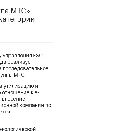
кла МТС»
категории
у управления ESG-
ода реализует
а последовательное
руппы МТС.
а утилизацию и
 отношение к e-
, внесение
ионной компании по
ется
экологической