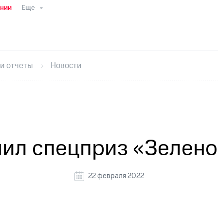
ании
Еще
ТС
Пресс-релизы
МТС о технологиях
ТС
История компании
Руководство региона
Правова
стижения
Интервью
Финансовая отчетность
Конта
 и отчеты
Новости
тивный секретарь
Раскрытие информации
Информа
ный кабинет акционера
Акционерный капитал
Конт
Порядок выкупа акций
Дивиденды
Рынок облигаци
 погашении именных облигаций
Другое
Регистрато
ил спецприз «Зелен
22 февраля 2022