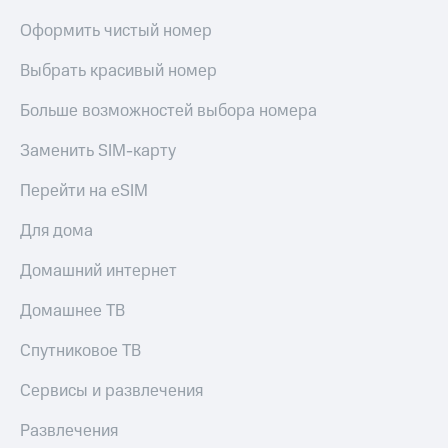
С картой
с карты
МТС
МТС Деньги
Оформить чистый номер
Деньги
МТС
Обзоры
Выбрать красивый номер
Накопления
товаров
Больше возможностей выбора номера
Откладывайте
Скидки
деньги
до 40%
Заменить SIM-карту
и получайте
на смартфоны
доход 15%
Перейти на eSIM
Платежи
при
и
покупке
Для дома
переводы
со связью
МТС
Домашний интернет
Пополнить
номер
Домашнее ТВ
МТС
Спутниковое ТВ
Настройки
автоплатежа
Сервисы и развлечения
Пополнить
номер
Развлечения
другого