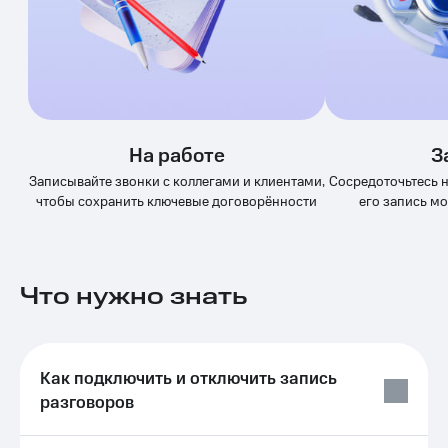
Выбрать
ТВ и телефон
красивый
для дома
номер
Услуги
Заменить
SIM-
Личный
карту
кабинет
интернета
На работе
З
Перейти
и
на
ТВ
Записывайте звонки с коллегами и клиентами,
Сосредоточьтесь на
eSIM
Личный
чтобы сохранить ключевые договорённости
его запись м
кабинет
Для дома
спутникового
Выберите
ТВ
и подключите
Скачать
ТВ
Что нужно знать
приложение
с выгодным
Мой
тарифом
МТС
Акции
Тарифы
Как подключить и отключить запись
Интернет,
разговоров
ТВ и телефон
Видеонаблюдение
для дома
для дома