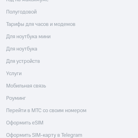
МТС
Live
Деньги
Полугодовой
МТС
Гудок
Накопления
Тарифы для часов и модемов
Мой
Откладывайте
МТС
Для ноутбука мини
деньги
и получайте
Все
Для ноутбука
доход 15%
приложения
Акции
Финансы
Для устройств
Условия
Инвестиции
пополнения
Услуги
Получайте
Скидка
доход
Мобильная связь
30%
онлайн
на связь
Страхование
Роуминг
Покупка
Тарифы
Перейти в МТС со своим номером
полисов
RED,
онлайн
РИИЛ
Оформить eSIM
Скидка 30%
и МТС Супер
на связь
дешевле
Оформить SIM-карту в Telegram
при оплате