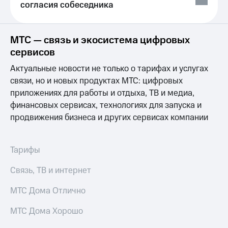
Сертификаты
согласия собеседника
Подписка
безопасности
на гигабайты
интернета,
Всё
МТС — связь и экосистема цифровых
фильмы,
под
музыка
сервисов
рукой
и многое
в Мой МТС
Актуальные новости не только о тарифах и услугах
другое
Семейная
связи, но и новых продуктах МТС: цифровых
Посмотрите,
группа
приложениях для работы и отдыха, ТВ и медиа,
что
финансовых сервисах, технологиях для запуска и
полезного
Скидка
есть
продвижения бизнеса и других сервисах компании
на тарифы,
в нашем
общие
приложении
подписки
и услуги,
Тарифы
КИОН
доступ
к геолокации
Связь, ТВ и интернет
КИОН
Кино,
Музыка
музыка,
МТС Дома Отлично
книги
КИОН
и не
МТС Дома Хорошо
Строки
только