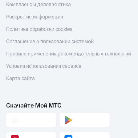
и
Комплаенс и деловая этика
колонки
Раскрытие информации
Умные
часы
Политика обработки cookies
и
трекеры
Соглашение о пользовании системой
Умный
Правила применения рекомендательных технологий
дом
Условия использования сервиса
Планшеты
Карта сайта
Акции
и
скидки
Все
Скачайте Мой МТС
товары