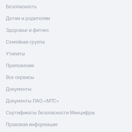
оператора
Безопасность
Оплата
Детям и родителям
интернета
и
Здоровье и фитнес
ТВ
Семейная группа
Переводы
с
Утилиты
телефона
на карту
Приложения
МТС Pay
Все сервисы
Оплата
Документы
по QR-
коду
за границей
Документы ПАО «МТС»
тернет-магазин
Сертификаты безопасности Минцифры
Смартфоны
Правовая информация
Наушники