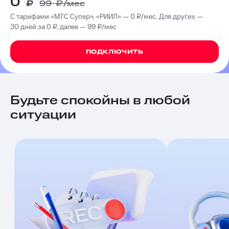
0
₽
99
₽/мес
на связь
С тарифами «МТС Супер», «РИИЛ» — 0 ₽/мес. Для других —
Роуминг
30 дней за 0 ₽, далее — 99 ₽/мес
Тарифы
RED,
Семейная
РИИЛ
ПОДКЛЮЧИТЬ
группа
и МТС
Супер
Заказать
дешевле
SIM-
при
карту
оплате
Будьте спокойны в любой
с карты
ситуации
Оформить
МТС
eSIM
Деньги
SIM-
Выберите
карта
и подключите
для
ТВ
иностранцев
с выгодным
тарифом
Оформить
чистый
Тарифы
номер
Интернет,