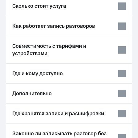
Услуги
Сколько стоит услуга
149 ₽/
мес
Акции
МТС
Как работает запись разговоров
Домашний
Premium
интернет
Подписка
Домашнее
Совместимость с тарифами и
на гигабайты
ТВ
интернета,
устройствами
фильмы,
Спутниковое
музыка
ТВ
и многое
Где и кому доступно
другое
Перейти
Семейная
в МТС
группа
со своим
Дополнительно
номером
Скидка
на тарифы,
Поддержка
общие
Где хранятся записи и расшифровки
подписки
висы и подписки
и услуги,
МТС
доступ
Premium
Законно ли записывать разговор без
к геолокации