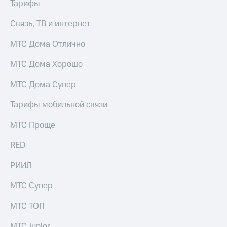
Интернет,
Выбрать
Тарифы
ТВ и телефон
красивый
для дома
номер
Связь, ТВ и интернет
Заменить
МТС Дома Отлично
Услуги
SIM-
карту
МТС Дома Хорошо
Личный
кабинет
Перейти
МТС Дома Супер
интернета
на
и
eSIM
Тарифы мобильной связи
ТВ
Личный
Для дома
МТС Проще
кабинет
Выберите
спутникового
и подключите
ТВ
RED
ТВ
Скачать
с выгодным
приложение
РИИЛ
тарифом
Мой
МТС
МТС Супер
Акции
Тарифы
Интернет,
МТС ТОП
ТВ и телефон
Видеонаблюдение
для дома
МТС Junior