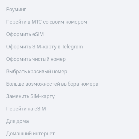
Premium
доступ
Роуминг
к геолокации
Подписка
Перейти в МТС со своим номером
Сертификаты
на гигабайты
безопасности
интернета,
Оформить eSIM
фильмы,
Всё
музыка
и многое
под
Оформить SIM-карту в Telegram
другое
рукой
Оформить чистый номер
в Мой МТС
Семейная
группа
Выбрать красивый номер
Посмотрите,
что
Скидка
Больше возможностей выбора номера
полезного
на тарифы,
есть
общие
в нашем
Заменить SIM-карту
подписки
приложении
и услуги,
Перейти на eSIM
доступ
КИОН
к геолокации
Для дома
КИОН
Кино,
Музыка
музыка,
Домашний интернет
книги