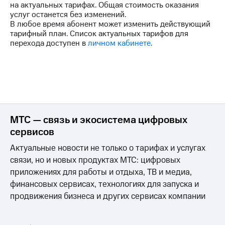
на актуальных тарифах. Общая стоимость оказания
на связь
услуг останется без изменений.
В любое время абонент может изменить действующий
Роуминг
Тарифы
тарифный план. Список актуальных тарифов для
RED,
перехода доступен в
личном кабинете
.
Семейная
РИИЛ
группа
и МТС
Супер
Заказать
дешевле
SIM-
при
карту
оплате
с карты
Оформить
МТС
МТС — связь и экосистема цифровых
eSIM
Деньги
сервисов
SIM-
Выберите
Актуальные новости не только о тарифах и услугах
карта
и подключите
связи, но и новых продуктах МТС: цифровых
для
ТВ
иностранцев
с выгодным
приложениях для работы и отдыха, ТВ и медиа,
тарифом
финансовых сервисах, технологиях для запуска и
Оформить
продвижения бизнеса и других сервисах компании
чистый
Тарифы
номер