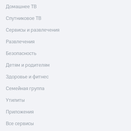
КИОН
и не
Домашнее ТВ
Строки
только
Спутниковое ТВ
Live
Безопасность
Сервисы и развлечения
Гудок
Финансы
Развлечения
Мой
Детям
МТС
и родителям
Безопасность
Все
Здоровье
приложения
Детям и родителям
и фитнес
Инвестиции
Здоровье и фитнес
Приложения
от МТС
Получайте
Семейная группа
доход
Акции
онлайн
Утилиты
Приложения
Страхование
КИОН
Приложения
Покупка
КИОН
Все сервисы
полисов
Музыка
онлайн