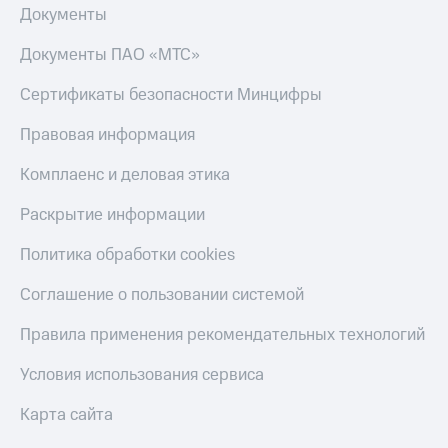
Документы
КИОН
Скидка 30%
Строки
на связь
Документы ПАО «МТС»
Live
С картой
Сертификаты безопасности Минцифры
МТС
Гудок
Деньги
Правовая информация
Мой
МТС
Комплаенс и деловая этика
МТС
Накопления
Раскрытие информации
Все
Откладывайте
приложения
деньги
Политика обработки cookies
Финансы
и получайте
Инвестиции
доход 15%
Соглашение о пользовании системой
Получайте
Акции
доход
Условия
Правила применения рекомендательных технологий
онлайн
пополнения
Условия использования сервиса
Страхование
Скидка
30%
Карта сайта
Покупка
на связь
полисов