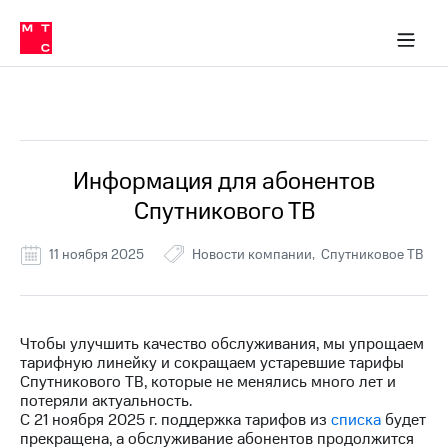
Перенести
ка 30% на связь
обильная связь
Сервисы и подписки
Интернет-магазин
Для дома
Скидка 30% на связь
Личные кабинеты
Финансы
Приложения
номер
ичные кабинеты
в МТС
Мобильная
связь
Все Новости
Тарифы
Интернет
и
ТВ
Услуги
Информация для абонентов
Спутниковое
Спутникового ТВ
ТВ
Роуминг
МТС
11 ноября 2025
Новости компании
Спутниковое ТВ
Деньги
Личный
кабинет
Мобильная связь
Скачать
Перенести
Чтобы улучшить качество обслуживания, мы упрощаем
приложение
номер
тарифную линейку и сокращаем устаревшие тарифы
Мой
в МТС
Спутникового ТВ, которые не менялись много лет и
МТС
потеряли актуальность.
Акции
Тарифы
С 21 ноября 2025 г. поддержка тарифов из
списка
будет
прекращена, а обслуживание абонентов продолжится
Скидка 30%
Услуги