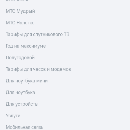
для дома
МТС Мудрый
Услуги
149 ₽/
мес
МТС Налегке
Акции
МТС
Тарифы для спутникового ТВ
Домашний
Premium
интернет
Год на максимуме
Подписка
Домашнее
на гигабайты
ТВ
Полугодовой
интернета,
фильмы,
Спутниковое
Тарифы для часов и модемов
музыка
ТВ
и многое
Для ноутбука мини
другое
Перейти
в МТС
Семейная
Для ноутбука
со своим
группа
номером
Для устройств
Скидка
Поддержка
на тарифы,
Услуги
общие
висы и подписки
подписки
Мобильная связь
МТС
и услуги,