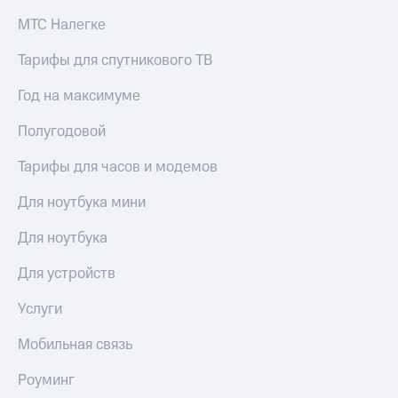
Premium
доступ
МТС Налегке
к геолокации
Подписка
Тарифы для спутникового ТВ
Сертификаты
на гигабайты
безопасности
интернета,
Год на максимуме
фильмы,
Всё
музыка
Полугодовой
и многое
под
другое
рукой
Тарифы для часов и модемов
в Мой МТС
Семейная
группа
Для ноутбука мини
Посмотрите,
что
Скидка
Для ноутбука
полезного
на тарифы,
есть
общие
Для устройств
в нашем
подписки
приложении
и услуги,
Услуги
доступ
КИОН
к геолокации
Мобильная связь
КИОН
Кино,
Музыка
Роуминг
музыка,
книги