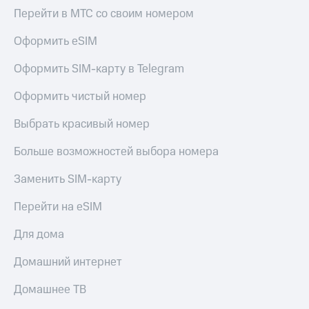
КИОН
и не
Перейти в МТС со своим номером
Строки
только
Оформить eSIM
Live
Безопасность
Оформить SIM-карту в Telegram
Гудок
Финансы
Оформить чистый номер
Мой
Детям
МТС
и родителям
Выбрать красивый номер
Все
Здоровье
Больше возможностей выбора номера
приложения
и фитнес
Заменить SIM-карту
Инвестиции
Приложения
от МТС
Получайте
Перейти на eSIM
доход
Акции
онлайн
Для дома
Приложения
Страхование
Домашний интернет
КИОН
Покупка
КИОН
Домашнее ТВ
полисов
Музыка
онлайн