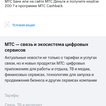
Интернет,
Выбрать
МТС Банк или на сайте МТС Деньги и получите кешбэк
ТВ и телефон
красивый
200 ? в программе МТС Cashback
для дома
номер
Заменить
Услуги
SIM-
Условия акции
карту
Личный
кабинет
Перейти
интернета
на
МТС — связь и экосистема цифровых
и
eSIM
ТВ
сервисов
Личный
Для дома
Актуальные новости не только о тарифах и услугах
кабинет
Выберите
спутникового
связи, но и новых продуктах МТС: цифровых
и подключите
ТВ
ТВ
приложениях для работы и отдыха, ТВ и медиа,
Скачать
с выгодным
финансовых сервисах, технологиях для запуска и
приложение
тарифом
продвижения бизнеса и других сервисах компании
Мой
МТС
Акции
Тарифы
Интернет,
Тарифы
ТВ и телефон
Видеонаблюдение
для дома
Связь, ТВ и интернет