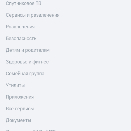
Спутниковое ТВ
КИОН
Скидка 30%
Строки
Сервисы и развлечения
на связь
Live
С картой
Развлечения
МТС
Гудок
Деньги
Безопасность
Мой
МТС
Детям и родителям
МТС
Накопления
Здоровье и фитнес
Все
Откладывайте
приложения
деньги
Семейная группа
Финансы
и получайте
Инвестиции
доход 15%
Утилиты
Получайте
Акции
Приложения
доход
Условия
онлайн
пополнения
Все сервисы
Страхование
Скидка
30%
Документы
Покупка
на связь
полисов