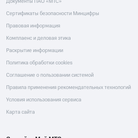
Документы ПАО «МТС»
онлайн
Тарифы
RED,
Сертификаты безопасности Минцифры
Скидка 30%
РИИЛ
на связь
и МТС Супер
Правовая информация
дешевле
С картой
при оплате
Комплаенс и деловая этика
МТС
с карты
Деньги
МТС Деньги
Раскрытие информации
МТС
Обзоры
Накопления
Политика обработки cookies
товаров
Откладывайте
Соглашение о пользовании системой
Скидки
деньги
до 40%
и получайте
Правила применения рекомендательных технологий
доход 15%
на смартфоны
Условия использования сервиса
Платежи
при
и
покупке
Карта сайта
переводы
со связью
МТС
Пополнить
номер
МТС