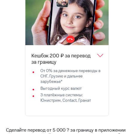
на связь
Роуминг
Тарифы
RED,
Семейная
РИИЛ
группа
и МТС
Супер
Заказать
дешевле
SIM-
при
Кешбэк 200 ₽ за перевод
карту
оплате
за границу
с карты
Оформить
МТС
От 0% за денежные переводы в
eSIM
Деньги
СНГ, Грузию и дальнее
зарубежье*
SIM-
Выберите
Выгодный курс валют
карта
и подключите
3 платёжные системы:
для
ТВ
Юнистрим, Contact, Гранат
иностранцев
с выгодным
тарифом
Оформить
чистый
Тарифы
номер
Сделайте перевод от 5 000 ? за границу в приложении