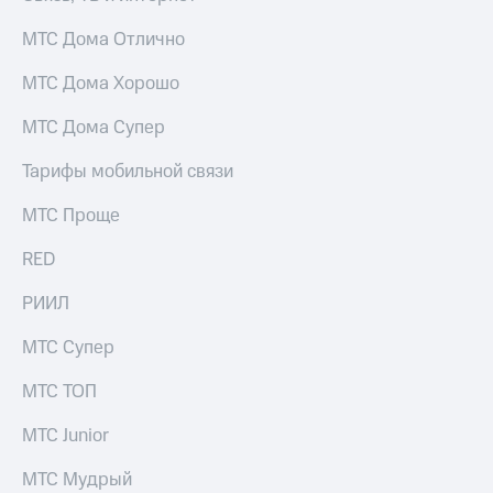
для дома
МТС Дома Отлично
Услуги
149 ₽/
мес
МТС Дома Хорошо
Акции
МТС
МТС Дома Супер
Домашний
Premium
интернет
Тарифы мобильной связи
Подписка
Домашнее
на гигабайты
МТС Проще
ТВ
интернета,
фильмы,
Спутниковое
RED
музыка
ТВ
и многое
РИИЛ
другое
Перейти
в МТС
Семейная
МТС Супер
со своим
группа
номером
МТС ТОП
Скидка
Поддержка
на тарифы,
МТС Junior
общие
висы и подписки
подписки
МТС Мудрый
МТС
и услуги,