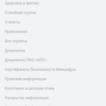
Здоровье и фитнес
Настройки
автоплатежа
Семейная группа
Пополнить
Утилиты
номер
другого
Приложения
оператора
Все сервисы
Оплата
интернета
Документы
и
ТВ
Документы ПАО «МТС»
Переводы
Сертификаты безопасности Минцифры
с
телефона
Правовая информация
на карту
Комплаенс и деловая этика
МТС Pay
Оплата
Раскрытие информации
по QR-