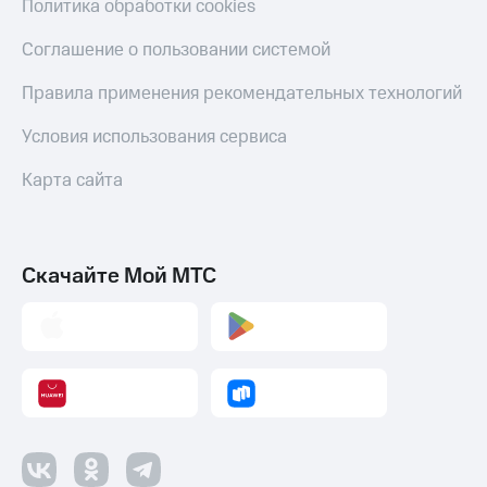
коду
Политика обработки cookies
за границей
Соглашение о пользовании системой
тернет-магазин
Смартфоны
Правила применения рекомендательных технологий
Наушники
Условия использования сервиса
и
колонки
Карта сайта
Умные
часы
и
трекеры
Скачайте Мой МТС
Умный
дом
Планшеты
Акции
и
скидки