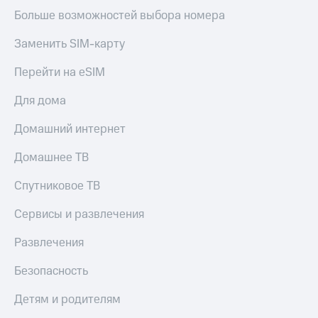
онлайн
Больше возможностей выбора номера
Тарифы
RED,
Скидка 30%
Заменить SIM-карту
РИИЛ
на связь
и МТС Супер
дешевле
Перейти на eSIM
С картой
при оплате
МТС
с карты
Для дома
Деньги
МТС Деньги
МТС
Домашний интернет
Обзоры
Накопления
товаров
Домашнее ТВ
Откладывайте
Скидки
деньги
Спутниковое ТВ
до 40%
и получайте
доход 15%
на смартфоны
Сервисы и развлечения
Платежи
при
Развлечения
и
покупке
переводы
со связью
Безопасность
МТС
Пополнить
Детям и родителям
номер
МТС