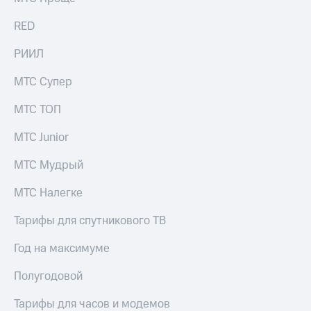
КИОН
и не
Строки
RED
только
Live
Безопасность
РИИЛ
Гудок
Финансы
МТС Супер
Мой
Детям
МТС ТОП
МТС
и родителям
МТС Junior
Все
Здоровье
приложения
и фитнес
МТС Мудрый
Инвестиции
Приложения
МТС Налегке
от МТС
Получайте
Тарифы для спутникового ТВ
доход
Акции
онлайн
Год на максимуме
Приложения
Страхование
КИОН
Полугодовой
Покупка
КИОН
полисов
Тарифы для часов и модемов
Музыка
онлайн