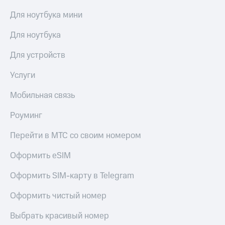
КИОН
Для ноутбука мини
Скидка 30%
Строки
на связь
Для ноутбука
Live
С картой
Для устройств
МТС
Гудок
Деньги
Услуги
Мой
МТС
МТС
Накопления
Мобильная связь
Все
Откладывайте
Роуминг
приложения
деньги
Финансы
и получайте
Перейти в МТС со своим номером
Инвестиции
доход 15%
Оформить eSIM
Получайте
Акции
доход
Условия
Оформить SIM-карту в Telegram
онлайн
пополнения
Страхование
Оформить чистый номер
Скидка
30%
Покупка
Выбрать красивый номер
на связь
полисов