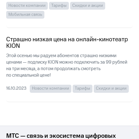
для дома
Новости компании
Тарифы
Скидки и акции
Услуги
Мобильная связь
149 ₽/
мес
Акции
МТС
Домашний
Страшно низкая цена на онлайн-кинотеатр
Premium
интернет
KION
Подписка
Домашнее
Этой осенью мы радуем абонентов страшно низкими
на гигабайты
ТВ
ценами — подписку KION можно подключить за 99 рублей
интернета,
на три месяца, а потом продолжать смотреть
фильмы,
Спутниковое
музыка
по специальной цене!
ТВ
и многое
другое
16.10.2023
Новости компании
Тарифы
Скидки и акции
Перейти
в МТС
Семейная
со своим
группа
номером
Скидка
Поддержка
на тарифы,
общие
висы и подписки
подписки
МТС — связь и экосистема цифровых
МТС
и услуги,