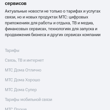
сервисов
Premium
доступ
к геолокации
Актуальные новости не только о тарифах и услугах
Подписка
связи, но и новых продуктах МТС: цифровых
Сертификаты
на гигабайты
безопасности
интернета,
приложениях для работы и отдыха, ТВ и медиа,
фильмы,
финансовых сервисах, технологиях для запуска и
Всё
музыка
продвижения бизнеса и других сервисах компании
и многое
под
другое
рукой
в Мой МТС
Семейная
Тарифы
группа
Посмотрите,
Связь, ТВ и интернет
что
Скидка
полезного
на тарифы,
МТС Дома Отлично
есть
общие
в нашем
подписки
МТС Дома Хорошо
приложении
и услуги,
доступ
МТС Дома Супер
КИОН
к геолокации
КИОН
Тарифы мобильной связи
Кино,
Музыка
музыка,
МТС Проще
книги