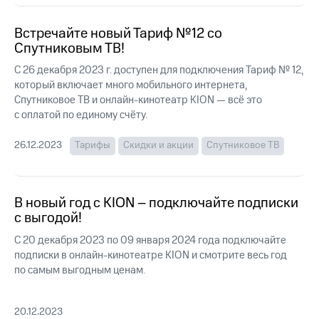
Интернет,
Выбрать
ТВ и телефон
красивый
для дома
номер
Встречайте новый Тариф №12 со
Спутниковым ТВ!
Заменить
Услуги
SIM-
С 26 декабря 2023 г. доступен для подключения Тариф № 12,
карту
который включает много мобильного интернета,
Личный
Спутниковое ТВ и онлайн-кинотеатр KION — всё это
кабинет
Перейти
с оплатой по единому счёту.
интернета
на
и
eSIM
26.12.2023
Тарифы
Скидки и акции
Спутниковое ТВ
ТВ
Личный
Для дома
кабинет
Выберите
спутникового
и подключите
В новый год с KION – подключайте подписки
ТВ
ТВ
с выгодой!
Скачать
с выгодным
приложение
тарифом
С 20 декабря 2023 по 09 января 2024 года подключайте
Мой
подписки в онлайн-кинотеатре KION и смотрите весь год
МТС
по самым выгодным ценам.
Акции
Тарифы
Интернет,
ТВ и телефон
Видеонаблюдение
20.12.2023
для дома