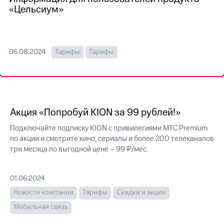
на связь
«Цельсиум»
Роуминг
Тарифы
RED,
Семейная
РИИЛ
06.08.2024
Тарифы
Тарифы
группа
и МТС
Супер
Заказать
дешевле
SIM-
при
карту
оплате
с карты
Акция «Попробуй KION за 99 рублей!»
Оформить
МТС
eSIM
Деньги
Подключайте подписку KION с привилегиями МТС Premium
по акции и смотрите кино, сериалы и более 200 телеканалов
SIM-
Выберите
три месяца по выгодной цене – 99 ₽/мес.
карта
и подключите
для
ТВ
иностранцев
с выгодным
01.06.2024
тарифом
Оформить
Новости компании
Тарифы
Скидки и акции
чистый
Тарифы
номер
Мобильная связь