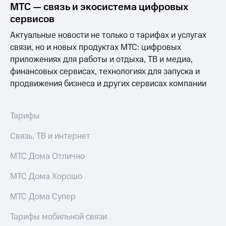
Раскрытие
МТС — связь и экосистема цифровых
информации
сервисов
Информация
акционерам
Актуальные новости не только о тарифах и услугах
Документы
связи, но и новых продуктах МТС: цифровых
ПАО
приложениях для работы и отдыха, ТВ и медиа,
"МТС"
Собрания
финансовых сервисах, технологиях для запуска и
акционеров
продвижения бизнеса и других сервисах компании
Личный
кабинет
акционера
Тарифы
Акционерный
капитал
Связь, ТВ и интернет
Контроль
и
аудит
МТС Дома Отлично
Рынок
акций
МТС Дома Хорошо
Описание
МТС Дома Супер
Программа
приобретения
Тарифы мобильной связи
Порядок