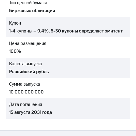
Тип ценной бумаги
МТС
Биржевые облигации
о технологиях
Купон
Достижения
1-4 купоны – 9,4%
,
5-30 купоны
определяет эмитент
Интервью
Цена размещения
Финансовая
100%
отчетность
Валюта выпуска
Контакты
Российский рубль
Новости
Сумма выпуска
в
регионе
10 000 000 000
м и акционерам
Дата погашения
Корпоративное
15 августа 2031 года
управление
Корпоративный
секретарь