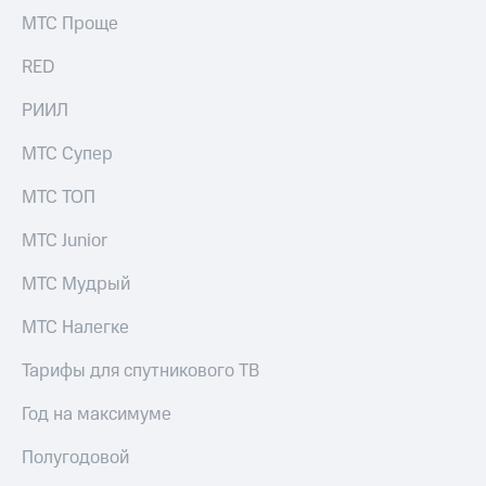
выкупа
МТС Проще
акций
Дивиденды
RED
Рынок
облигаций
РИИЛ
Описание
МТС Супер
Еврооблигации-2023
Уведомление
МТС ТОП
о
погашении
МТС Junior
именных
облигаций
Другое
МТС Мудрый
Регистратор
МТС Налегке
Реквизиты
Контакты
Тарифы для спутникового ТВ
йчивое развитие
и деловая этика
Год на максимуме
На главную
Полугодовой