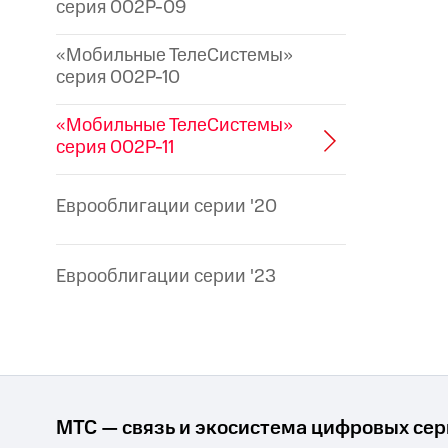
серия 002P-09
«Мобильные ТелеСистемы»
серия 002P-10
«Мобильные ТелеСистемы»
серия 002P-11
Еврооблигации серии '20
Еврооблигации серии '23
МТС — связь и экосистема цифровых се