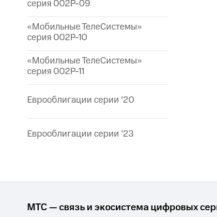
серия 002P-09
«Мобильные ТелеСистемы»
серия 002P-10
«Мобильные ТелеСистемы»
серия 002P-11
Еврооблигации серии '20
Еврооблигации серии '23
МТС — связь и экосистема цифровых се