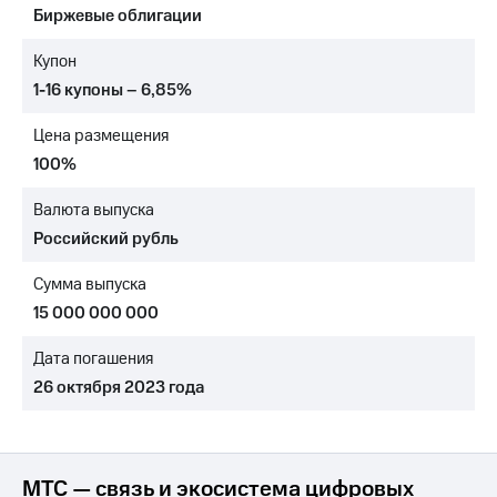
Биржевые облигации
МТС
о технологиях
Купон
1-16 купоны – 6,85%
Достижения
Цена размещения
Интервью
100%
Финансовая
отчетность
Валюта выпуска
Российский рубль
Контакты
Сумма выпуска
Новости
в
15 000 000 000
регионе
Дата погашения
м и акционерам
26 октября 2023 года
Корпоративное
управление
Корпоративный
секретарь
МТС — связь и экосистема цифровых