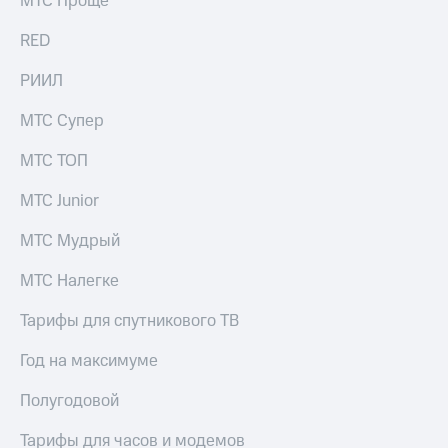
МТС Проще
выкупа
акций
RED
Дивиденды
Рынок
РИИЛ
облигаций
МТС Супер
Описание
Еврооблигации-2023
МТС ТОП
Уведомление
о
МТС Junior
погашении
именных
МТС Мудрый
облигаций
Другое
МТС Налегке
Регистратор
Реквизиты
Тарифы для спутникового ТВ
Контакты
йчивое развитие
Год на максимуме
и деловая этика
На главную
Полугодовой
Тарифы для часов и модемов