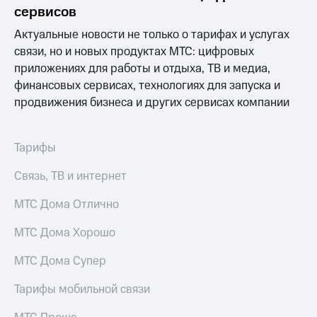
Раскрытие
сервисов
информации
Информация
Актуальные новости не только о тарифах и услугах
акционерам
связи, но и новых продуктах МТС: цифровых
Документы
приложениях для работы и отдыха, ТВ и медиа,
ПАО
"МТС"
финансовых сервисах, технологиях для запуска и
Собрания
продвижения бизнеса и других сервисах компании
акционеров
Личный
кабинет
Тарифы
акционера
Акционерный
Связь, ТВ и интернет
капитал
Контроль
МТС Дома Отлично
и
аудит
Рынок
МТС Дома Хорошо
акций
МТС Дома Супер
Описание
Программа
Тарифы мобильной связи
приобретения
Порядок